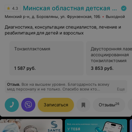
Минская областная детская клиническая больница
4.3
Минский р-н, д. Боровляны, ул. Фрунзенская, 19Б
Выходной
Диагностика, консультации специалистов, лечение и
реабилитация для детей и взрослых
Тонзиллэктомия
Двусторонняя лаз
ассоциированная
тонзиллэктомия
1 587 руб.
3 853 руб.
Отзыв
.
Все на высшем уровне. Благодарность всему
мед персоналу и не только. Спасибо всем кто
Еще
работает за доброту, чуткость, профессионализм, за
отношение к заболевшим людям. С наступающим вас
праздником! Здоровья вам и вашим близким. Спасибо
26
Записаться
Отзывы
за вашу сложную работу, за то, что спасаете, лечите и
просто рядом в сложную минуту. Педиатрическое
отделение 4. Лечащий врач Алла Ивановна. Андрюша
всех благодарит.