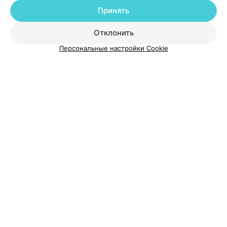
Принять
О проекте
Новости проекта
Размещение рекламы
Отклонить
Медицинский маркетинг
Публичный договор
Пользовательское соглашение
Способы оплаты
Персональные настройки Cookie
Вакансии
Партнеры
Написать руководителю 103.by
Написать в поддержку
Персональные настройки cookie
Обработка персональных данных
© 2026 ООО «Артокс Лаб», УНП 191700409
| 220012, Республика Беларусь,
г. Минск, улица Толбухина, 2, пом. 16 | help@103.by
Служба поддержки
+375 291212755