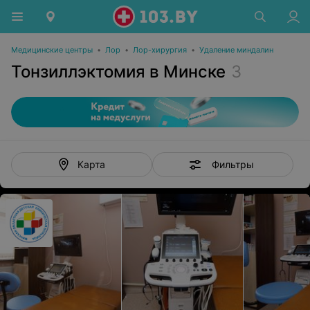
Медицинские центры
•
Лор
•
Лор-хирургия
•
Удаление миндалин
Тонзиллэктомия в Минске
3
Фильтры
Карта