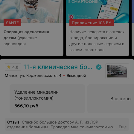
SANTE
Приложение 103.BY
Операция аденотомия
Наличие лекарств в аптеках
детям
(удаление
города, бронирование и
аденоидов)
другие полезные сервисы в
вашем смартфоне
11-я клиническая больница
4.8
Минск, ул. Корженевского, 4
Выходной
Удаление миндалин
(тонзиллэктомия)
Все цены
566,10 руб.
Отзыв
.
Спасибо большое доктору А. Г. из ЛОР
отделения больницы. Проводил мне тонзиллэктомию,
Еще
все прошло отлично. Доктор очень компетентный,