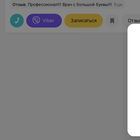
Отзыв
.
Профессионал!!! Врач с большой буквы!!!
Еще
Viber
Записаться
Отзы