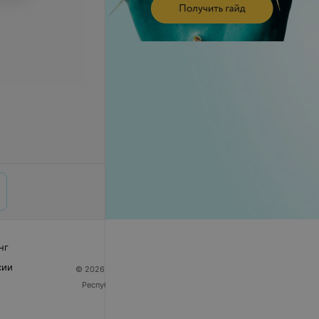
нг
сии
© 2026 ООО «Артокс Лаб», УНП 191700409
| 220012,
Республика Беларусь, г. Минск, улица Толбухина, 2,
пом. 16 | help@103.by
Служба поддержки
+375 291212755