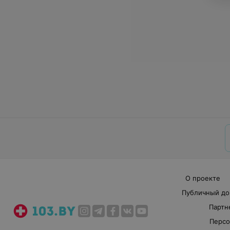
О проекте
Публичный до
Партн
Персо