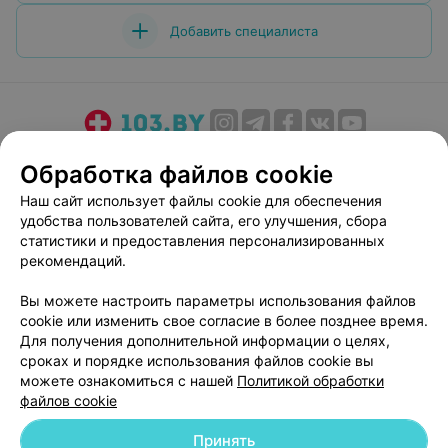
Добавить специалиста
О проекте
Новости проекта
Размещение рекламы
Обработка файлов cookie
Медицинский маркетинг
Публичный договор
Наш сайт использует файлы cookie для обеспечения
Пользовательское соглашение
Способы оплаты
удобства пользователей сайта, его улучшения, сбора
Вакансии
Партнеры
статистики и предоставления персонализированных
рекомендаций.
Написать руководителю 103.by
Написать в поддержку
Вы можете настроить параметры использования файлов
cookie или изменить свое согласие в более позднее время.
Персональные настройки cookie
Для получения дополнительной информации о целях,
Обработка персональных данных
сроках и порядке использования файлов cookie вы
можете ознакомиться с нашей
Политикой обработки
файлов cookie
Принять