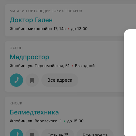
МАГАЗИН ОРТОПЕДИЧЕСКИХ ТОВАРОВ
Доктор Гален
Жлобин, микрорайон 17, 14а
до 13:00
САЛОН
Медпростор
Жлобин, ул. Первомайская, 51
Выходной
Все адреса
КИОСК
Белмедтехника
Жлобин, ул. Воровского, 1
до 15:00
10
Отзывы
Все адреса