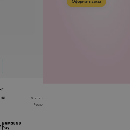
нг
сии
© 2026 ООО «Артокс Лаб», УНП 191700409
| 220012,
Республика Беларусь, г. Минск, улица Толбухина, 2,
пом. 16 | help@103.by
Служба поддержки
+375 291212755