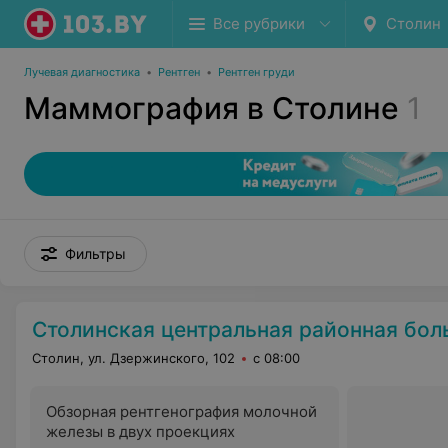
Все рубрики
Столин
Лучевая диагностика
•
Рентген
•
Рентген груди
Маммография в Столине
1
Фильтры
Столинская центральная районная бол
Столин, ул. Дзержинского, 102
с 08:00
Обзорная рентгенография молочной
железы в двух проекциях