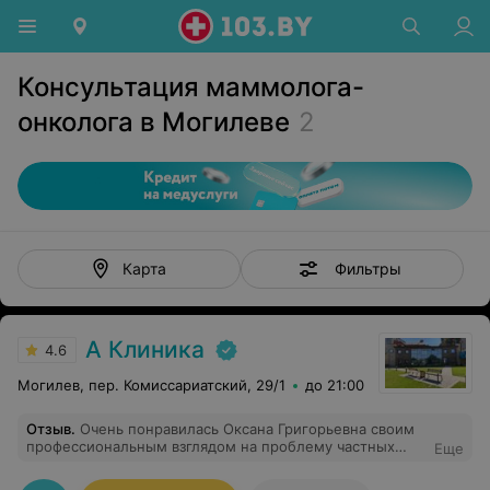
Консультация маммолога-
онколога в Могилеве
2
Фильтры
Карта
А Клиника
4.6
Могилев, пер. Комиссариатский, 29/1
до 21:00
Отзыв
.
Очень понравилась Оксана Григорьевна своим
профессиональным взглядом на проблему частных
Еще
головных болей. Как говорится достаточно было одной
таблетки! А я принимала различные сложные