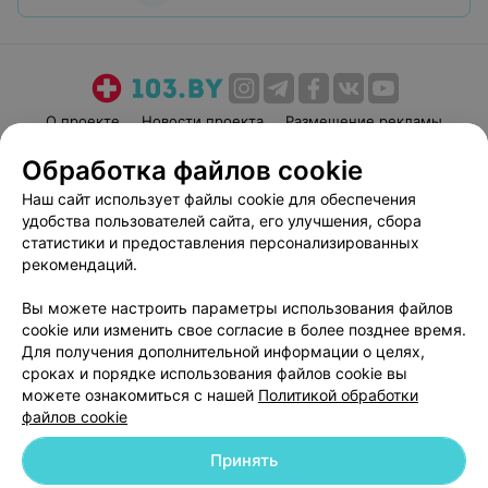
О проекте
Новости проекта
Размещение рекламы
Медицинский маркетинг
Публичный договор
Обработка файлов cookie
Пользовательское соглашение
Способы оплаты
Наш сайт использует файлы cookie для обеспечения
Вакансии
Партнеры
удобства пользователей сайта, его улучшения, сбора
статистики и предоставления персонализированных
Написать руководителю 103.by
рекомендаций.
Написать в поддержку
Персональные настройки cookie
Вы можете настроить параметры использования файлов
cookie или изменить свое согласие в более позднее время.
Обработка персональных данных
Для получения дополнительной информации о целях,
сроках и порядке использования файлов cookie вы
можете ознакомиться с нашей
Политикой обработки
файлов cookie
Принять
© 2026 ООО «Артокс Лаб», УНП 191700409
| 220012, Республика Беларусь,