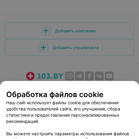
Добавить компанию
Добавить специалиста
О проекте
Новости проекта
Размещение рекламы
Обработка файлов cookie
Медицинский маркетинг
Публичный договор
Наш сайт использует файлы cookie для обеспечения
Пользовательское соглашение
Способы оплаты
удобства пользователей сайта, его улучшения, сбора
Вакансии
Партнеры
статистики и предоставления персонализированных
Написать руководителю 103.by
рекомендаций.
Написать в поддержку
Вы можете настроить параметры использования файлов
Персональные настройки cookie