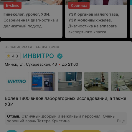
E-clinic
Криница
Гинеколог, уролог, УЗИ.
УЗИ органов малого таза,
Современная диагностика и
УЗИ молочных желез.
деликатный подход.
Диагностика на аппарате
экспертного класса.
НЕЗАВИСИМАЯ ЛАБОРАТОРИЯ
ИНВИТРО
4.3
Минск, ул. Сухаревская, 46
до 21:00
Более 1800 видов лабораторных исследований, а также
УЗИ
Отзыв
.
Отличный,добрый и вежливый персонал. Очень
хороший врачь Тетера Кристина
Еще
Дмитриевна.Приходила к ней на узи молочных
желез,хорошо и тщательно все проверила.Вежливо