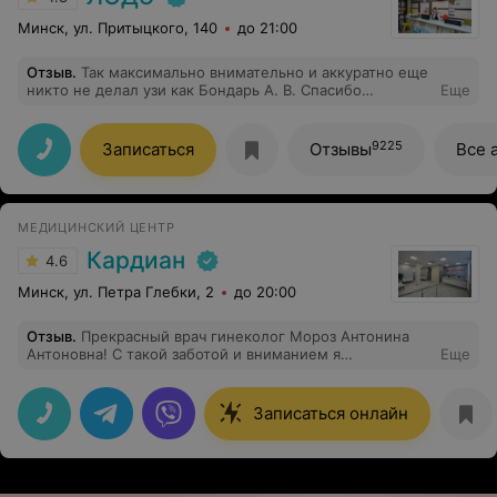
Минск, ул. Притыцкого, 140
до 21:00
Отзыв
.
Так максимально внимательно и аккуратно еще
никто не делал узи как Бондарь А. В. Спасибо
Еще
огромное!
9225
Записаться
Отзывы
Все 
МЕДИЦИНСКИЙ ЦЕНТР
Кардиан
4.6
Минск, ул. Петра Глебки, 2
до 20:00
Отзыв
.
Прекрасный врач гинеколог Мороз Антонина
Антоновна! С такой заботой и вниманием я
Еще
сталкиваюсь впервые. Более того, ее уровень, как
профессионала, самый высокий из множества ее
коллег из других частных центров и государственных
Записаться онлайн
мед.учреждений. Увидела то, что другие не замечали.
Все понятно, спокойно и доступно объяснила. Это
первый прием у гинеколога за все мои 40 лет, который
прошел приятно и без нервов. Спасибо!