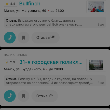
Bullfinch
4.4
Минск, ул. Матусевича, 69
до 21:00
Отзыв
.
Выражаю огромную благодарность
специалистам этого центра! Всё очень чисто,
Еще
аккуратно. Все вежливые, отзывчивые. Рекомендую!
125
Отзывы
ПОЛИКЛИНИКА
31-я городская поликлиника
2.9
Минск, ул. Бурдейного, 4
до 20:00
Отзыв
.
Почему же Вы, людей с группой, на половину
отправляете на операцию? И их возвращают домой,
Еще
так как не все документы собраны, и откладывают
операцию!!! Люди ждали очередь, что бы попасть на
операцию!!! Я не хочу кривить душой! Но желаю Вам
15
Отзывы
прочувствовать ту боль, что чувствуют эти люди! Всех
Вам благ!!!