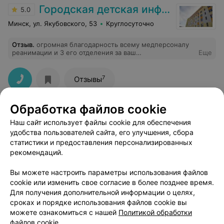
Городская детская инфекционная клиническая больница
5.0
Минск, ул. Якубовского, 53
Круглосуточно
Отзыв
.
огромная благодарность всему медперсоналу
реанимации и 3 его отделения за ваш
Еще
профессионализм и человечность песронал/питание/
чистота и отношение всё на высшем уровне.
7
Отзывы
Обработка файлов cookie
20-я городская поликлиника
Наш сайт использует файлы cookie для обеспечения
Минск, пр-т Пушкина, 16
до 20:00
удобства пользователей сайта, его улучшения, сбора
статистики и предоставления персонализированных
рекомендаций.
Вы можете настроить параметры использования файлов
cookie или изменить свое согласие в более позднее время.
Для получения дополнительной информации о целях,
сроках и порядке использования файлов cookie вы
можете ознакомиться с нашей
Политикой обработки
файлов cookie