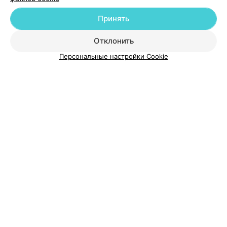
Добавить компанию
Принять
Добавить специалиста
Отклонить
Персональные настройки Cookie
О проекте
Новости проекта
Размещение рекламы
Медицинский маркетинг
Публичный договор
Пользовательское соглашение
Способы оплаты
Вакансии
Партнеры
Написать руководителю 103.by
Написать в поддержку
Персональные настройки cookie
Обработка персональных данных