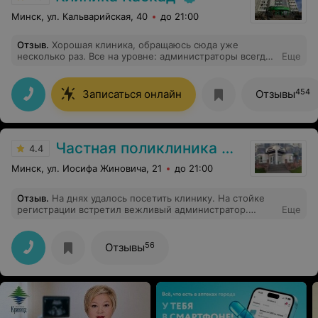
доверить своего ребенка данному доктору. Хотелось
бы что бы все Врачи были такие же эмпатичные к
Минск, ул. Кальварийская, 40
до 21:00
своим маленьким пациентам и их здоровью!!!
Отзыв
.
Хорошая клиника, обращаюсь сюда уже
несколько раз. Все на уровне: администраторы всегда
Еще
вежливые, врачи профессиональные и анимальные
лечение назначают по делу, без лишнего. удобно и
спокойно, поэтому возвращаюсь именно сюда.
454
Записаться онлайн
Отзывы
Частная поликлиника Анатомия
4.4
Минск, ул. Иосифа Жиновича, 21
до 21:00
Отзыв
.
На днях удалось посетить клинику. На стойке
регистрации встретил вежливый администратор.
Еще
Впечатления от посещения остались только
положительные. Специалист принял в назначенное
время по записи, без опоздания.
56
Отзывы