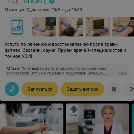
БПОВЦ
5.0
Минск, ул. Одоевского, 10/6
до 23:00
Услуги по лечению и восстановлению после травм,
фитнес, бассейн, сауна. Прием врачей-специалистов и
точное УЗИ!
Отзыв
.
Хочу выразить благодарность сотрудникам
комплекса! Вот уже год мы с подругами каждую
Еще
неделю ходим в сауну и всем довольны! Персонал
приветливый, всегда идут на встречу если мы там
задерживаемся. Помещение просторное, не трешься
Записаться
Задать вопрос
О
друг о друга, как в других, пока наносишь маски и
скрабы. В парилке много места, кто хочет лежит, кто
хочет сидит. Большой стол в комнате отдыха.
Сантехника новая, все чистенько. Были в обеих саунах,
в одной в бассейне есть водяная пушка, а во второй
типа водопад - отличный массаж! Желаю вашему
комплексу процветания и благодарных клиентов!