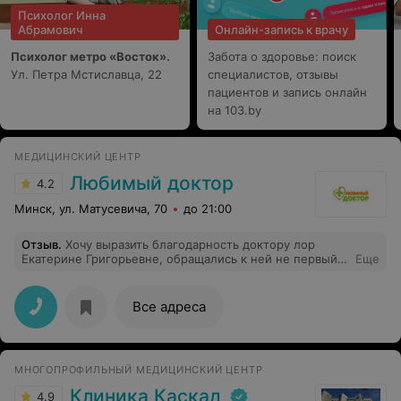
Психолог Инна
Абрамович
Онлайн-запись к врачу
Психолог метро «Восток».
Забота о здоровье: поиск
Ул. Петра Мстиславца, 22
специалистов, отзывы
пациентов и запись онлайн
на 103.by
МЕДИЦИНСКИЙ ЦЕНТР
Любимый доктор
4.2
Минск, ул. Матусевича, 70
до 21:00
Отзыв
.
Хочу выразить благодарность доктору лор
Екатерине Григорьевне, обращались к ней не первый
Еще
раз с ребенком с болью в ушке. Специалист с большой
буквы, благодаря ей, наше лечение проходит без аб,
плюс лечение которые доктор назначает имеет
Все адреса
результат уже на след день. Грамотно может
прочитать анализы, и так же дать по ним
рекомендации, так как к сожалению педиатр данного
центра с порога назначила аб, расшифровав анализ как
МНОГОПРОФИЛЬНЫЙ МЕДИЦИНСКИЙ ЦЕНТР
бактериальный( хотя оказался анализ по итогу
вирусный. Потому очень рекомендую!!!! Смело могу
Клиника Каскад
4.9