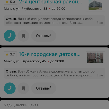
2-я центральная районная поликлиника Фрунзенского района
5.0
Минск, ул. Якубовского, 33
до 20:00
Отзыв
.
Данный специалист всегда располагает к себе,
обращает внимание на мелкие детали. Всегда
Еще
дружелюбна, приветлива и ответственна. Подбор и
назначение препаратов всегда на высоком утровне.
5
Отзывы
16-я городская детская поликлиника
3.7
Минск, ул. Одоевского, 45
до 20:00
Отзыв
.
Врач ,Оксана Александровна Жегало, вы доктор
от бога, я вами просто восхищаюсь. На все вопросы
Еще
доктор отвечает грамотно,доступно, 5 раз повторит,
ещё скажет берите ручку записывайте что я вам
говорю. 16 поликлиника, вам повезло что у вас есть
3
Отзывы
такой классный врач, вот бы нам ее. Спасибо вам,
просто огромное человеческое спасибо.
МЕДИЦИНСКИЙ ЦЕНТР