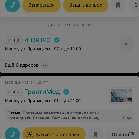
отвечала на вопросы.Рекомендую!
Записаться
Задать вопрос
О
ДРУГИЕ АДРЕСА СЕТИ
ИНВИТРО
4.0
Минск, ул. Притыцкого, 97
до 19:00
Ещё 6 адресов
МЕДИЦИНСКИЙ ЦЕНТР
ГрантиМед
4.6
Минск, ул. Притыцкого, 91
до 21:00
Отзыв
.
Приятные впечатления оставила врач
Козмидиади Евгения. Тактична, внимательна,
Еще
терпеливо выслушивала и разъясняла всё, что мне
нужно было узнать. Ощущается, что человек
действительно заинтересован помочь. Думаю, даже
119
Записаться онлайн
Отзывы
времени мне уделила больше, чем было отведено. В