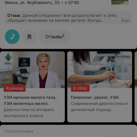
Минск, ул. Якубовского, 33
с 07:00
Отзыв
.
Данный специалист всегда располагает к себе,
обращает внимание на мелкие детали. Всегда
Еще
дружелюбна, приветлива и ответственна. Подбор и
назначение препаратов всегда на высоком утровне.
5
Отзывы
Криница
E-clinic
УЗИ органов малого таза,
Гинеколог, уролог, УЗИ.
УЗИ молочных желез.
Современная диагностика и
Диагностика на аппарате
деликатный подход.
экспертного класса.
ПОЛИКЛИНИКА