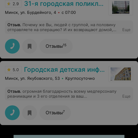
31-я городская поликлиника
2.9
Минск, ул. Бурдейного, 4
с 07:00
Отзыв
.
Почему же Вы, людей с группой, на половину
отправляете на операцию? И их возвращают домой,
Еще
так как не все документы собраны, и откладывают
операцию!!! Люди ждали очередь, что бы попасть на
операцию!!! Я не хочу кривить душой! Но желаю Вам
15
Отзывы
прочувствовать ту боль, что чувствуют эти люди! Всех
Вам благ!!!
Городская детская инфекционная клиническая больница
5.0
Минск, ул. Якубовского, 53
Круглосуточно
Отзыв
.
огромная благодарность всему медперсоналу
реанимации и 3 его отделения за ваш
Еще
профессионализм и человечность песронал/питание/
чистота и отношение всё на высшем уровне.
7
Отзывы