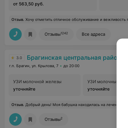
от 563,50 руб.
Отзыв
.
Хочу отметить отличное обслуживание и вежливость персонала в лаборатории "Инвитро" в г. Мозырь( Бульвар Юности 52), не раз пользовалась услугами этой лаборатории и всегда в
1242
Отзывы
Все адреса
Брагинская центральная районная б
3.0
г.п. Брагин, ул. Крылова, 7
до 20:00
УЗИ молочной железы
УЗИ молочных жел
уточняйте
уточняйте
Отзыв
.
Добрый день! Моя бабушка находилась на лечении в Брагинской центральной районной больнице в январе 2020 года. Хочу выразить благодарность врачу терапевту Примак Ирине Васильевне от своей бабушки Романовец Галины Васильевны и от себя лично. Спасибо за профессионализм, вовремя оказан
2
Отзывы