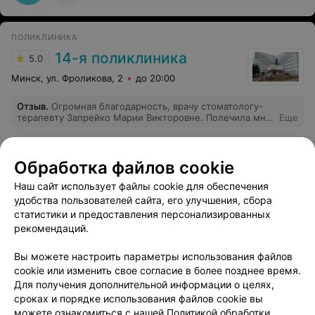
ПОЛИКЛИНИКА
14-я поликлиника
5.0
Минск, ул. Фроликова, 2
до 20:00
Отзыв
.
Огромная благодарность, врачу стоматологу-
терапевту Запрейко Марии Викторовне. Полечила мне
Еще
несколько зубов, на одном зубе исправила работу за
своим коллегой. Отличный специалист, рекомендую
Обработка файлов cookie
Наш сайт использует файлы cookie для обеспечения
удобства пользователей сайта, его улучшения, сбора
ЛАЗЕРНОЕ МЕДИЦИНСКОЕ ОБОРУДОВАНИЕ
статистики и предоставления персонализированных
Медиола
рекомендаций.
Минск, пер. Липковский, 34
до 16:20
Вы можете настроить параметры использования файлов
cookie или изменить свое согласие в более позднее время.
Для получения дополнительной информации о целях,
сроках и порядке использования файлов cookie вы
можете ознакомиться с нашей
Политикой обработки