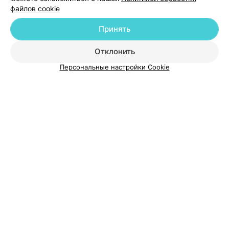
файлов cookie
Добавить компанию
Принять
Добавить специалиста
Отклонить
Персональные настройки Cookie
О проекте
Новости проекта
Размещение рекламы
Медицинский маркетинг
Публичный договор
Пользовательское соглашение
Способы оплаты
Вакансии
Партнеры
Написать руководителю 103.by
Написать в поддержку
Персональные настройки cookie
Обработка персональных данных