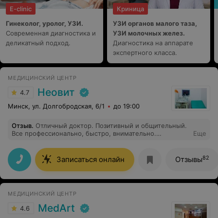
E-clinic
Криница
Гинеколог, уролог, УЗИ.
УЗИ органов малого таза,
Современная диагностика и
УЗИ молочных желез.
деликатный подход.
Диагностика на аппарате
экспертного класса.
МЕДИЦИНСКИЙ ЦЕНТР
Неовит
4.7
Минск, ул. Долгобродская, 6/1
до 19:00
Отзыв
.
Отличный доктор. Позитивный и общительный.
Все профессионально, быстро, внимательно.
Еще
Благодарю.
82
Записаться онлайн
Отзывы
МЕДИЦИНСКИЙ ЦЕНТР
MedArt
4.6