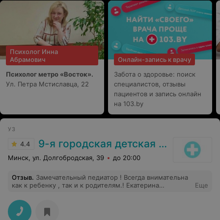
визите врача. Я подтвердила необходимость
посещения врачем, т.к. состояние особо не
улучшилось. Прождали врача с 13.00 до 20.30 врач так
и не пришел. Пожилой человек по прежнему
нуждается в осмотре и медицинской помощи. Для
чего некоторые работники поликлиники создают
Психолог Инна
активную деятельность непонятно, ведь можно было
Абрамович
Онлайн-запись к врачу
перезвонить и предупредить, а не обещать визит врача
после 14.00. Однис словом " замечательная"
Психолог метро «Восток».
Забота о здоровье: поиск
поликлиника и отношение персонала
Ул. Петра Мстиславца, 22
соответствующее.
специалистов, отзывы
пациентов и запись онлайн
на 103.by
УЗ
9-я городская детская поликлиника
4.4
Минск, ул. Долгобродская, 39
до 20:00
Отзыв
.
Замечательный педиатор ! Всегда внимательна
как к ребенку , так и к родителям.! Екатерина
Еще
Анатольевна, самый лучший врач-педиатр, с которым
мне приходилось сталкиваться. Сейчас нас
обслуживает врач педиатр Вячеслав неопытный врач