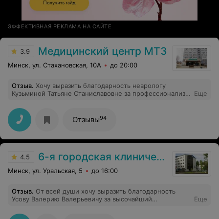
ЭФФЕКТИВНАЯ РЕКЛАМА НА САЙТЕ
Медицинский центр МТЗ
3.9
Минск, ул. Стахановская, 10А
до 20:00
Отзыв
.
Хочу выразить благодарность неврологу
Кузьминой Татьяне Станиславовне за профессионализм
Еще
и ответственный подход к работе и пациентам.
94
Отзывы
6-я городская клиническая больница
4.5
Минск, ул. Уральская, 5
до 16:00
Отзыв
.
От всей души хочу выразить благодарность
Усову Валерию Валерьевичу за высочайший
Еще
профессионализм в проведенной мне операции
(23.03.2026), за внимательное отношение в период