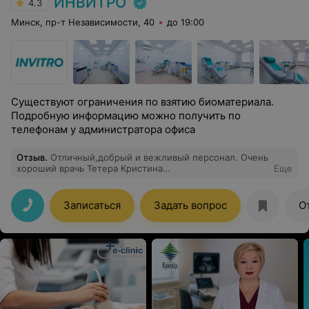
ИНВИТРО
4.3
Минск, пр-т Независимости, 40
до 19:00
Существуют ограничения по взятию биоматериала.
Подробную информацию можно получить по
телефонам у администратора офиса
Отзыв
.
Отличный,добрый и вежливый персонал. Очень
хороший врачь Тетера Кристина
Еще
Дмитриевна.Приходила к ней на узи молочных
желез,хорошо и тщательно все проверила.Вежливо
отвечала на вопросы.Рекомендую!
Записаться
Задать вопрос
О