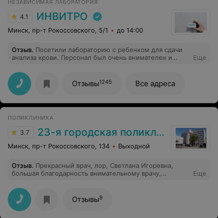
НЕЗАВИСИМАЯ ЛАБОРАТОРИЯ
ИНВИТРО
4.1
Минск, пр-т Рокоссовского, 5/1
до 14:00
Отзыв
.
Посетили лабораторию с ребенком для сдачи
анализа крови. Персонал был очень внимателен и
Еще
доброжелателен. Медсестра объяснила все этапы, и
малыш не испугался. Я как мама очень осталась
довольна
1245
Отзывы
Все адреса
ПОЛИКЛИНИКА
23-я городская поликлиника
3.7
Минск, пр-т Рокоссовского, 134
Выходной
Отзыв
.
Прекрасный врач, лор, Светлана Игоревна,
большая благодарность внимательному врачу,
Еще
большой профессионал. И огромное спасибо
медсестре, работающей с лором, к сожалению, имя не
знаю.
9
Отзывы