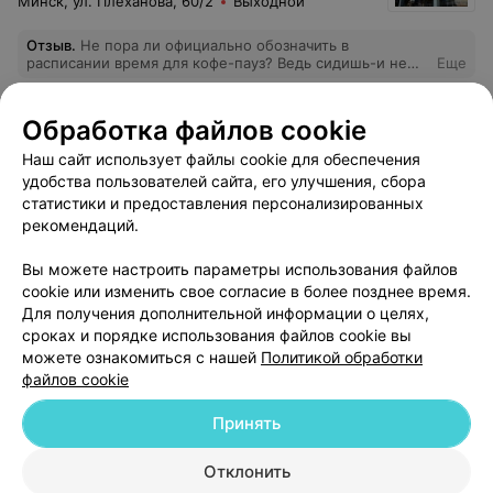
Минск, ул. Плеханова, 60/2
Выходной
Отзыв
.
Не пора ли официально обозначить в
расписании время для кофе-пауз? Ведь сидишь-и не
Еще
знаешь-когда же она случится бывает есть что то
срочное.
9
Отзывы
Обработка файлов cookie
Наш сайт использует файлы cookie для обеспечения
удобства пользователей сайта, его улучшения, сбора
статистики и предоставления персонализированных
рекомендаций.
Вы можете настроить параметры использования файлов
Добавить компанию
cookie или изменить свое согласие в более позднее время.
Для получения дополнительной информации о целях,
сроках и порядке использования файлов cookie вы
Добавить специалиста
можете ознакомиться с нашей
Политикой обработки
файлов cookie
Принять
Отклонить
О проекте
Новости проекта
Размещение рекламы