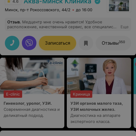
Аква-Минск Клиника
4.6
Минск, пр-т Рокоссовского, 44/2
до 16:00
Отзыв
.
Медцентр мне очень нравится! Удобное
расположение, качественный сервис, все специалисты
Еще
квалифицированные и приветливые. Отдельно хочу
сказать спасибо замечательному стоматологу
Коржневу Алексею Олеговичу за его
350
Записаться
Отзывы
профессионализм.
E-clinic
Криница
Гинеколог, уролог, УЗИ.
УЗИ органов малого таза,
Современная диагностика и
УЗИ молочных желез.
деликатный подход.
Диагностика на аппарате
экспертного класса.