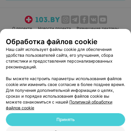
О проекте
Новости проекта
Размещение рекламы
Медицинский маркетинг
Публичный договор
Обработка файлов cookie
Пользовательское соглашение
Способы оплаты
Наш сайт использует файлы cookie для обеспечения
Вакансии
Партнеры
удобства пользователей сайта, его улучшения, сбора
статистики и предоставления персонализированных
Написать руководителю 103.by
рекомендаций.
Написать в поддержку
Персональные настройки cookie
Вы можете настроить параметры использования файлов
cookie или изменить свое согласие в более позднее время.
Обработка персональных данных
Для получения дополнительной информации о целях,
сроках и порядке использования файлов cookie вы
можете ознакомиться с нашей
Политикой обработки
файлов cookie
Принять
© 2026 ООО «Артокс Лаб», УНП 191700409
| 220012, Республика Беларусь,