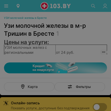
УЗИ молочной железы в Бресте
Узи молочной железы в м-р
Тришин в Бресте
1
Цены на услуги:
УЗИ молочных желез с
региональными
от 24 руб.
лимфоузлами
Эластография одной
от 10 руб.
молочной железы
УЗИ молочных желез с
эластографией обеих
от 37 руб.
желез
Фильтры
Карта
УЗИ молочных желез с
лимфоузлами и
от 21 руб.
дуплексным
Онлайн-запись
сканированием
Показать услуги, доступные без подтверждения