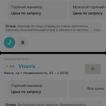
Горячий маникюр
Мужской горячий 
Цена по запросу
Цена по запросу
Отзыв
.
Никогда не пишу отзывы,но очень захотелось
написать положительный отзыв о салоне и в частности
Еще
об Ольге Киселевой. Это настоящий профессионал и
мастер своего дела,никогда не отпустит клиента,если
ее что-то не устраивает,перфекционист и очень
приятная женщина. Очень рада,что теперь есть
возможность доверять свои волосы человеку с
отменным вкусом. В восторге от своей стрижки за
разумную цену,наконец в Минске нашла место,куда с
САЛОН КРАСОТЫ
лёгкостью и уверенностью можно возвращаться.
Спасибо вам за замечательное обслуживание !!!
Visavis
5.0
Минск, пр-т Независимости, 93
с 09:00
Горячий маникюр
Все цены
Цена по запросу
Отзыв
.
Достойный салон красоты. Внимательный и