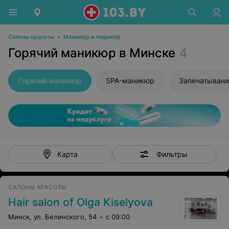
Салоны красоты
•
Маникюр и педикюр
Горячий маникюр в Минске
4
Горячий маникюр
SPA-маникюр
Запечатывани
Фильтры
Карта
САЛОНЫ КРАСОТЫ
Hair salon of Olga Kiselyova
Минск, ул. Белинского, 54
с 09:00