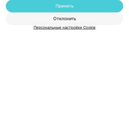
Принять
Отклонить
О проекте
Новости проекта
Размещение рекламы
Персональные настройки Cookie
Медицинский маркетинг
Публичный договор
Пользовательское соглашение
Способы оплаты
Вакансии
Партнеры
Написать руководителю 103.by
Написать в поддержку
Персональные настройки cookie
Обработка персональных данных
© 2026 ООО «Артокс Лаб», УНП 191700409
| 220012, Республика Беларусь,
г. Минск, улица Толбухина, 2, пом. 16 | help@103.by