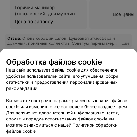
Горячий маникюр
(королевский) для мужчин
Все цены
Цена по запросу
Отзыв
.
Очень хороший салон. Душевная атмосфера и
дружный, приятный коллектив. Советую парикмахера
Еще
Олега - мастер свого дела.
14
Отзывы
Обработка файлов cookie
Наш сайт использует файлы cookie для обеспечения
удобства пользователей сайта, его улучшения, сбора
статистики и предоставления персонализированных
рекомендаций.
Вы можете настроить параметры использования файлов
Добавить компанию
cookie или изменить свое согласие в более позднее время.
Для получения дополнительной информации о целях,
сроках и порядке использования файлов cookie вы
Добавить специалиста
можете ознакомиться с нашей
Политикой обработки
файлов cookie