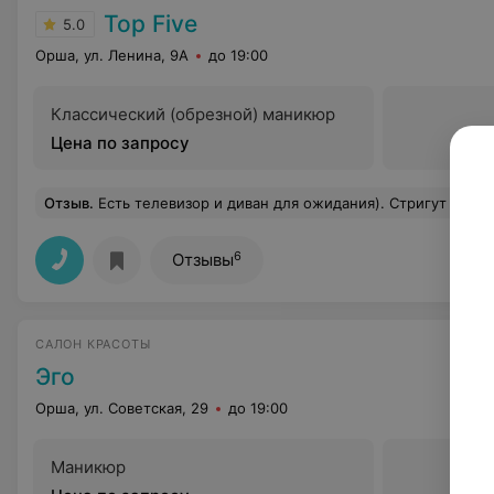
Top Five
5.0
Орша, ул. Ленина, 9А
до 19:00
Классический (обрезной) маникюр
Цена по запросу
Отзыв
.
Есть телевизор и диван для ожидания). Стригут отлич
6
Отзывы
САЛОН КРАСОТЫ
Эго
Орша, ул. Советская, 29
до 19:00
Маникюр