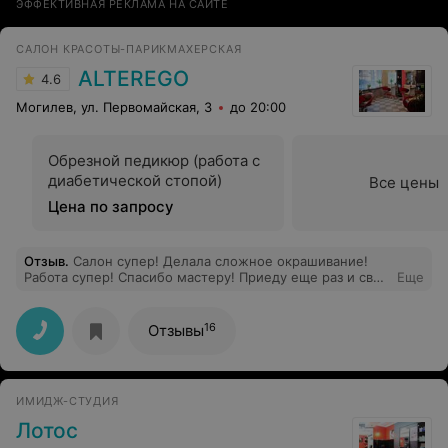
ЭФФЕКТИВНАЯ РЕКЛАМА НА САЙТЕ
САЛОН КРАСОТЫ-ПАРИКМАХЕРСКАЯ
ALTEREGO
4.6
Могилев, ул. Первомайская, 3
до 20:00
Обрезной педикюр (работа с
диабетической стопой)
Все цены
Цена по запросу
Отзыв
.
Салон супер! Делала сложное окрашивание!
Работа супер! Спасибо мастеру! Приеду еще раз и свои
Еще
знакомым рассказала! Администраторы супер, кофе
чай предлагали! Обслуживание на высшем уровне! Все
остальным салонам на заметку, берите пример с
16
Отзывы
салона Alterego!
ИМИДЖ-СТУДИЯ
Лотос