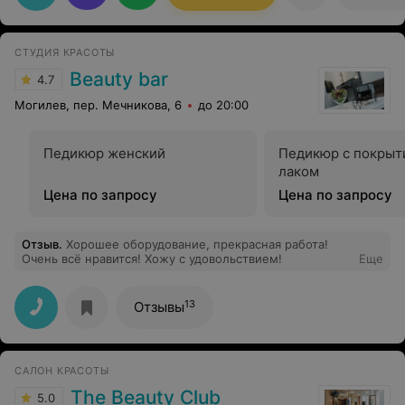
делу. Всё безупречно и достойно. Спасибо за
мастерство и комфортную обстановку!
СТУДИЯ КРАСОТЫ
Beauty bar
4.7
Могилев, пер. Мечникова, 6
до 20:00
Педикюр женский
Педикюр с покрыт
лаком
Цена по запросу
Цена по запросу
Отзыв
.
Хорошее оборудование, прекрасная работа!
Очень всё нравится! Хожу с удовольствием!
Еще
13
Отзывы
САЛОН КРАСОТЫ
The Beauty Club
5.0