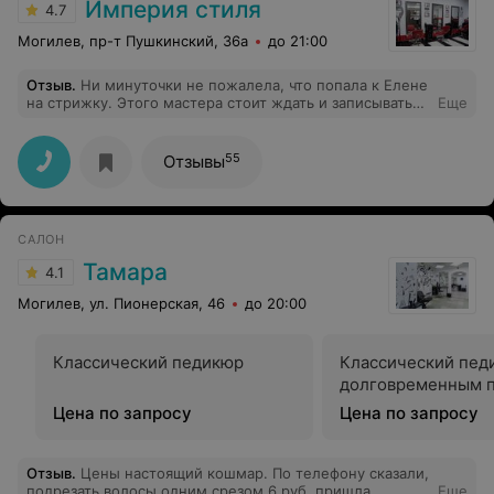
Империя стиля
4.7
Могилев, пр-т Пушкинский, 36а
до 21:00
Отзыв
.
Ни минуточки не пожалела, что попала к Елене
на стрижку. Этого мастера стоит ждать и записываться
Еще
снова и снова. Стрижка превзошла все мои ожидания!!
Как я мечтала и даже ещё лучше!! Всем рекомендую,
не пожалеете. Настоящий профессионал и просто
55
Отзывы
душевный и замечательный человек!!!
САЛОН
Тамара
4.1
Могилев, ул. Пионерская, 46
до 20:00
Классический педикюр
Классический пед
долговременным 
Цена по запросу
Цена по запросу
Отзыв
.
Цены настоящий кошмар. По телефону сказали,
подрезать волосы одним срезом 6 руб, пришла,
Еще