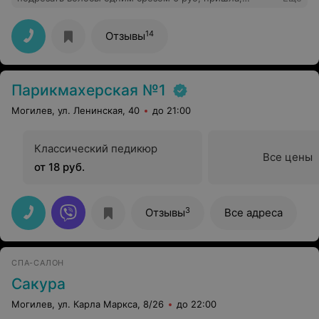
сделали, отдала 9! Пришла через два месяца и отдала
12 руб!!! По телефону говорят одно, а на кассе совсем
другое! Плюс конечно всему этому, мастер обрезал
14
Отзывы
намного больше заявленного.
Парикмахерская №1
Могилев, ул. Ленинская, 40
до 21:00
Классический педикюр
Все цены
от 18 руб.
3
Отзывы
Все адреса
СПА-САЛОН
Сакура
Могилев, ул. Карла Маркса, 8/26
до 22:00