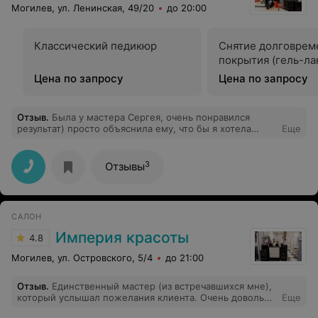
Могилев, ул. Ленинская, 49/20
до 20:00
Классический педикюр
Снятие долговрем
покрытия (гель-ла
Цена по запросу
Цена по запросу
Отзыв
.
Была у мастера Сергея, очень понравился
результат) просто объяснила ему, что бы я хотела
Еще
видеть на своей голове и дальше он действовал сам, в
отличии от тех парикмахеров, что спрашивают каждый
шаг)
3
Отзывы
САЛОН
Империя красоты
4.8
Могилев, ул. Островского, 5/4
до 21:00
Отзыв
.
Единственный мастер (из встречавшихся мне),
который услышал пожелания клиента. Очень довольна
Еще
результатом. Теперь только к Вам!!!