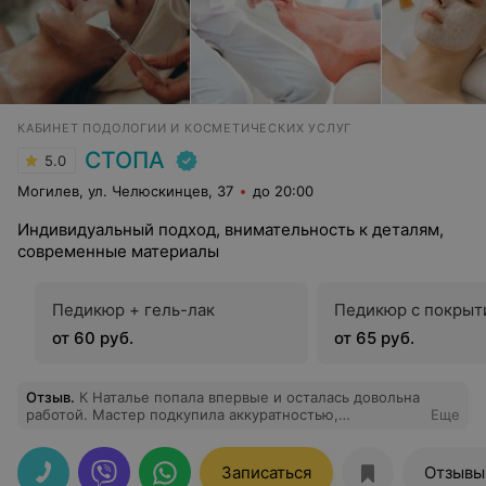
КАБИНЕТ ПОДОЛОГИИ И КОСМЕТИЧЕСКИХ УСЛУГ
СТОПА
5.0
Могилев, ул. Челюскинцев, 37
до 20:00
Индивидуальный подход, внимательность к деталям,
современные материалы
Педикюр + гель-лак
Педикюр с покрыт
от 60 руб.
от 65 руб.
Отзыв
.
К Наталье попала впервые и осталась довольна
работой. Мастер подкупила аккуратностью,
Еще
профессионализмом, хорошей энергетикой. Грамотно
и тактично посоветовала в выборе цвета, за что я ей
благодарна. Чувствуется, что мастер небезразличен к
Записаться
Отзывы
своим клиентам. Тонко и с душой отдаётся любимому