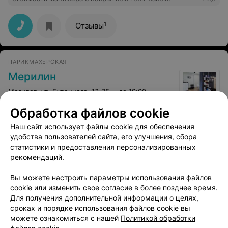
1
Отзывы
ПАРИКМАХЕРСКАЯ
Мерилин
Могилев, ул. Буденного, 13-75
до 19:00
Обработка файлов cookie
Педикюр
Снятие долговрем
Наш сайт использует файлы cookie для обеспечения
покрытия (гель-ла
удобства пользователей сайта, его улучшения, сбора
Цена по запросу
Цена по запросу
статистики и предоставления персонализированных
рекомендаций.
Вы можете настроить параметры использования файлов
cookie или изменить свое согласие в более позднее время.
Для получения дополнительной информации о целях,
сроках и порядке использования файлов cookie вы
можете ознакомиться с нашей
Политикой обработки