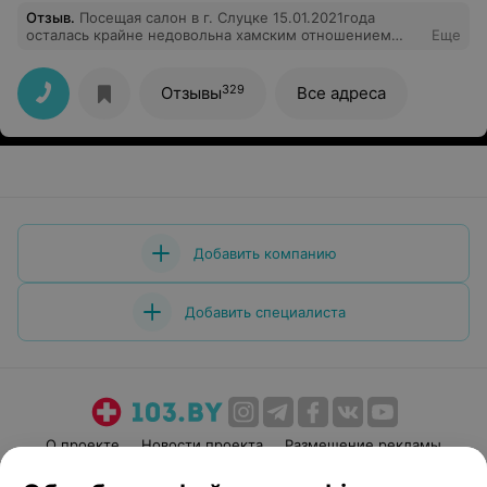
Отзыв
.
Посещая салон в г. Слуцке 15.01.2021года
осталась крайне недовольна хамским отношением
Еще
персонала. Уборщица практически перед лицом
трясет грязной щеткой, затем переставляя вешалку
сбрасывает шубу в на грязный пол( перед этим
329
Отзывы
Все адреса
предупреждаю, что вешалка порвалась), не извиняясь
начинает хамить, что ничего с вашей шубой не станет.
В разговор вмешивается совсем молодой парикмахер
Настя, кричит на меня, чтобы я замолчала, т.к. они
устали. Передо мной извинился только
администратор. Хочется посоветовать администрации
более тщательно подходить к подбору персонала .
Добавить компанию
Добавить специалиста
О проекте
Новости проекта
Размещение рекламы
Медицинский маркетинг
Публичный договор