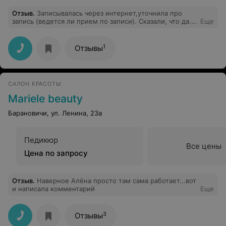
Отзыв
.
Записывалась через интернет,уточнила про
запись (ведется ли прием по записи). Сказали, что да.
Еще
Однако, придя к назначенному времени, наблюдала,
как в примерочную пригласили другую девушку.
Уточнив, актуальна ли запись, получила извинения по
1
Отзывы
причине какой-то накладки и просьбу подождать.
Женщина с ресепшена была очень мила и
обходительна, предложила кофе. В итоге,прождав час,
ушли ни с чем. Вернее, ушли с огорчением и
САЛОН КРАСОТЫ
неприятным впечатлением от непрофессионального
поведения персонала.
Mariele beauty
Барановичи, ул. Ленина, 23а
Педикюр
Все цены
Цена по запросу
Отзыв
.
Наверное Алёна просто там сама работает...вот
и написала комментарий
Еще
3
Отзывы