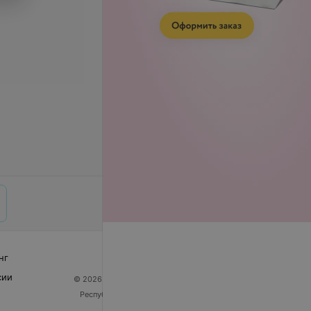
нг
сии
© 2026 ООО «Артокс Лаб», УНП 191700409
| 220012,
Республика Беларусь, г. Минск, улица Толбухина, 2,
пом. 16 | help@103.by