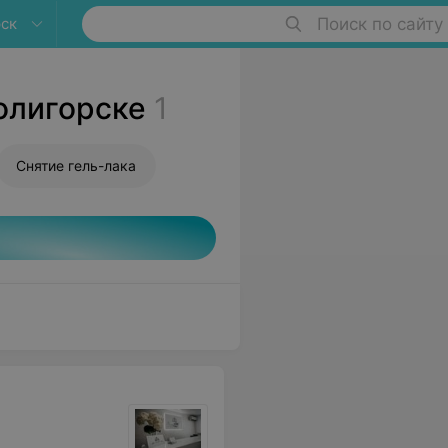
ск
Поиск по сайту
олигорске
1
Снятие гель-лака