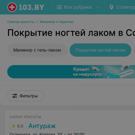
Все рубрики
Солигор
Салоны красоты
•
Маникюр и педикюр
Покрытие ногтей лаком в С
Маникюр с гель-лаком
Покрытие ногтей лаком
Фильтры
САЛОН КРАСОТЫ
Антураж
5.0
Солигорск, ул. Козлова, 33
до 20:00