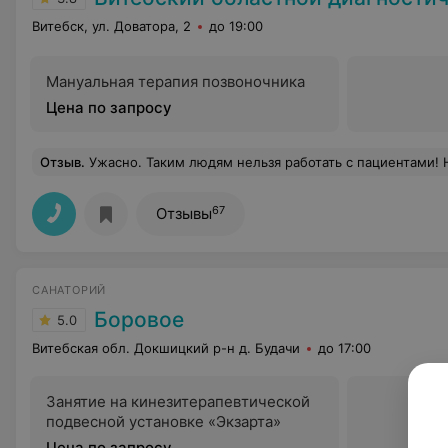
Витебск, ул. Доватора, 2
до 19:00
Мануальная терапия позвоночника
Цена по запросу
Отзыв
.
Ужасно. Таким людям нельзя работать с пациентами! Недовольное лицо, садитесь возле двери(хорошо, что не под дверь). Бы
67
Отзывы
САНАТОРИЙ
Боровое
5.0
Витебская обл. Докшицкий р-н д. Будачи
до 17:00
Занятие на кинезитерапевтической
подвесной установке «Экзарта»
Цена по запросу