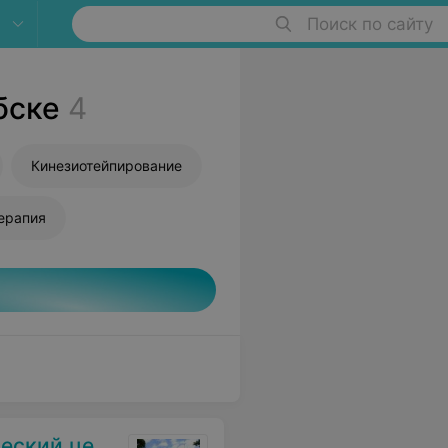
Поиск по сайту
бске
4
Кинезиотейпирование
ерапия
кий центр