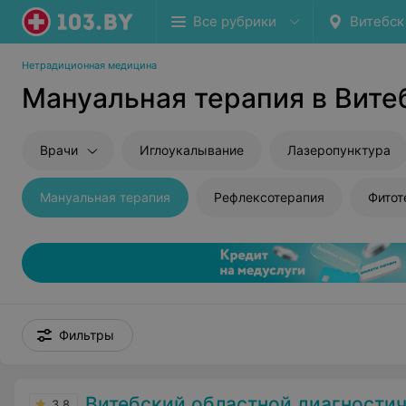
Все рубрики
Витебск
Нетрадиционная медицина
Мануальная терапия в Вите
Врачи
Иглоукалывание
Лазеропунктура
Мануальная терапия
Рефлексотерапия
Фитот
Фильтры
Витебский областной диагностичес
3.8