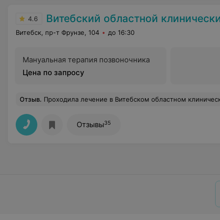
Витебский областной клинический центр медицинской реабилитации для инвалидов, ветеранов боевых действий на терри
4.6
Витебск, пр-т Фрунзе, 104
до 16:30
Мануальная терапия позвоночника
Цена по запросу
Отзыв
.
Проходила лечение в Витебском областном клиническом центре. Выражаю огромную благодарность неврологу Шабановой Ольге Михайловне, иммунологу Денисову Николаю Васильевичу за их профессионализм и чуткое о
35
Отзывы