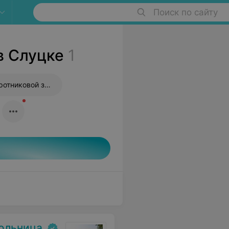
Поиск по сайту
в Слуцке
1
Массаж шейно-воротниковой зоны
больница