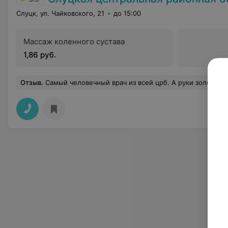
Слуцк, ул. Чайковского, 21
до 15:00
Массаж коленного сустава
1,86 руб.
Отзыв
.
Самый человечный врач из всей црб. А руки золотые!!