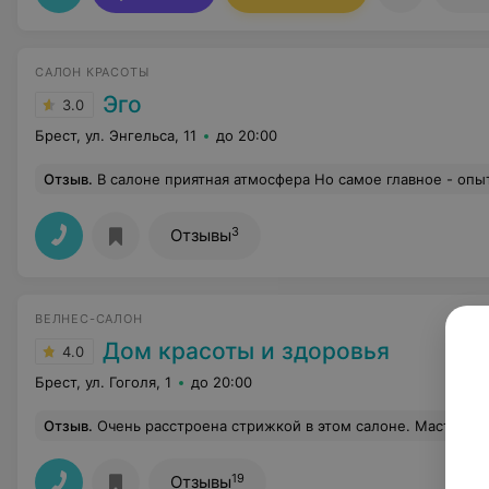
САЛОН КРАСОТЫ
Эго
3.0
Брест, ул. Энгельса, 11
до 20:00
Отзыв
.
В салоне приятная атмосфера Но самое главное - опытные мастера.Недавно после неудачной покраски в одной из парикмахерских г. Бреста, восстанавливала приличный цвет волос в этом салоне ,работала со мной мастер Любовь, знаю ее давно и опыту ее доверяю на 100 % - ее работ
3
Отзывы
ВЕЛНЕС-САЛОН
Дом красоты и здоровья
4.0
Брест, ул. Гоголя, 1
до 20:00
Отзыв
.
Очень расстроена стрижкой в этом салоне. Мастеру объяснила, что нужно сделать, результат совершенно другой. Теперь мне нужно 
19
Отзывы