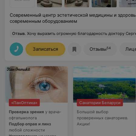
Современный центр эстетической медицины и здоровь
современным оборудованием
Отзыв
.
Хочу выразить огромную благодарность доктору Сергею Леонидовичу за профессионализм и чуткость! Процедура удаления папиллом прошла совершенно безболезненно и комфортно, что для меня было настоящим удивлением. Атмосфера в кабинете очень уютная, благодаря чему я чувствовала себя спокойно и расслабленно. Врач объяснил все этапы процедуры, ответил на все вопросы и обеспе
54
Записаться
Отзывы
Лиц
«ПанОптика»
Санатории Беларуси
Проверка зрения
у врача-
Большой выбор
офтальмолога
проверенных санаториев.
Подбор оправ и линз
Акции!
любой сложности