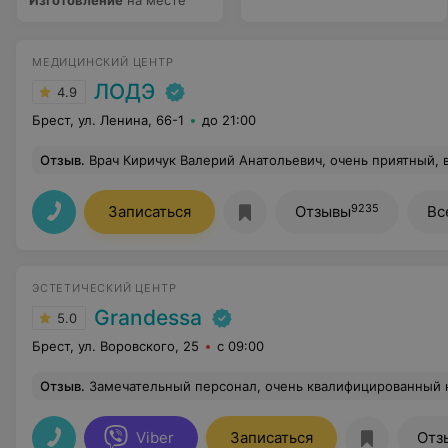
Изготовление
на месте
МЕДИЦИНСКИЙ ЦЕНТР
ЛОДЭ
4.9
Брест, ул. Ленина, 66-1
до 21:00
Отзыв
.
Врач Киричук Валерий Анатольевич, очень приятный, все объяснил простым языком, показал на снимке. Ответил на все вопросы по несколько раз. Отдельная благодарность, что принял до нач
9235
Записаться
Отзывы
Вс
ЭСТЕТИЧЕСКИЙ ЦЕНТР
Grandessa
5.0
Брест, ул. Воровского, 25
с 09:00
Отзыв
.
Замечательный персонал, очень квалифицированный косметолог. После проц
Viber
Записаться
Отз