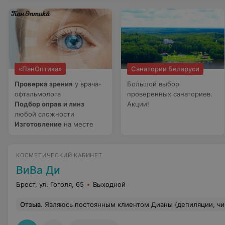
«ПанОптика»
Санатории Беларуси
Проверка зрения
у врача-
Большой выбор
офтальмолога
проверенных санаториев.
Подбор оправ и линз
Акции!
любой сложности
Изготовление
на месте
КОСМЕТИЧЕСКИЙ КАБИНЕТ
ВиВа Ди
Брест, ул. Гоголя, 65
Выходной
Отзыв
.
Являюсь постоянным клиентом Дианы (депиляции, чистка лица, маски). Всегда Диана записывает на удобное для всех время. Высококвалифицирован