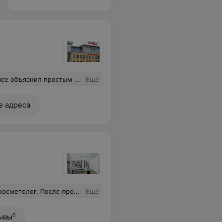
ала своего рабочего дня, т.к. перепутали клинику и пришли по другому адресу.
Еще
е адреса
едур возвращаюсь перерожденная
Еще
6
ывы