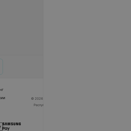
нг
сии
© 2026 ООО «Артокс Лаб», УНП 191700409
| 220012,
Республика Беларусь, г. Минск, улица Толбухина, 2,
пом. 16 | help@103.by
Служба поддержки
+375 291212755