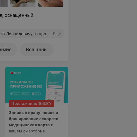
я, оснащенный
чил полную заботу на каждом шаге. Я очень довольна результатом и всем процессом! Рекомендую этого специалиста всем, кто ищет опытного и внимательного врача.
Еще
ензия
Все цены
Приложение 103.BY
Запись к врачу, поиск и
бронирование лекарств,
медицинская карта
в
вашем смартфоне