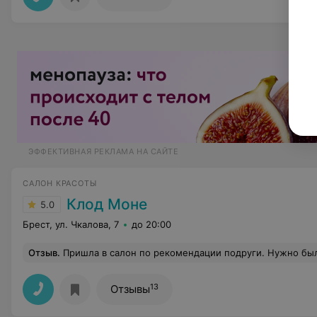
ЭФФЕКТИВНАЯ РЕКЛАМА НА САЙТЕ
САЛОН КРАСОТЫ
Клод Моне
5.0
Брест, ул. Чкалова, 7
до 20:00
Отзыв
.
Пришла в салон по рекомендации подруги. Нужно было сделать окрашивание сложное, но красила волосы впервые и поэтому очень волновалась за качество! Сделали точно так как на фото, которое я принесла мастеру) Очень все
13
Отзывы