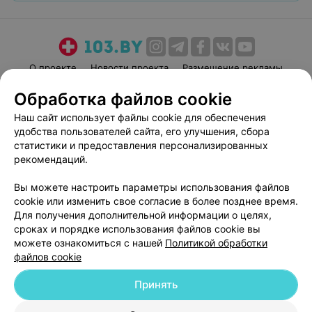
О проекте
Новости проекта
Размещение рекламы
Медицинский маркетинг
Публичный договор
Обработка файлов cookie
Пользовательское соглашение
Способы оплаты
Наш сайт использует файлы cookie для обеспечения
Вакансии
Партнеры
удобства пользователей сайта, его улучшения, сбора
статистики и предоставления персонализированных
Написать руководителю 103.by
рекомендаций.
Написать в поддержку
Персональные настройки cookie
Вы можете настроить параметры использования файлов
cookie или изменить свое согласие в более позднее время.
Обработка персональных данных
Для получения дополнительной информации о целях,
сроках и порядке использования файлов cookie вы
можете ознакомиться с нашей
Политикой обработки
файлов cookie
Принять
© 2026 ООО «Артокс Лаб», УНП 191700409
| 220012, Республика Беларусь,