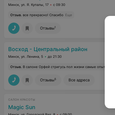
Минск, ул. Я. Купалы, 17
с 09:30
Отзыв
.
все прекрасно! Спасибо
Еще
1
Отзывы
Восход - Центральный район
Минск, ул. Ленина, 5
до 21:30
Отзыв
.
В салоне Орфей стригусь пол жизни самые опытные мастера по стрижкам для мужчин. Работает мастер Але
5
Отзывы
Все адреса
САЛОН КРАСОТЫ
Magic Sun
Минск, ул. Городской Вал, 8
с 09:00