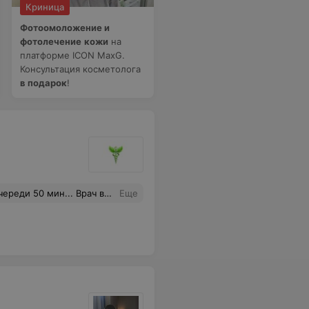
Криница
Фотоомоложение и
фотолечение
кожи
на
платформе ICON MaxG.
Консультация косметолога
в подарок
!
а сказано, что это рискованно и ни в коем случае... Т.к. я не готова платить такие деньги, то 90 р за консультацию затрачено зря... Плохого ничего сказать не хочу, но заведение выглядит слегка странно для таких цен. Лучше бы потратила эти деньги на оплату конкретных процедур.
Еще