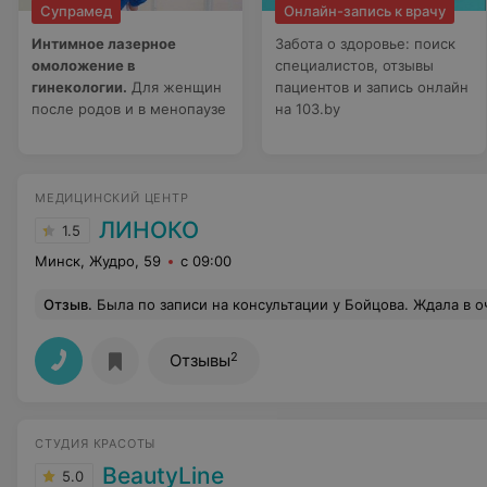
Супрамед
Онлайн-запись к врачу
Интимное лазерное
Забота о здоровье: поиск
омоложение в
специалистов, отзывы
гинекологии.
Для женщин
пациентов и запись онлайн
после родов и в менопаузе
на 103.by
МЕДИЦИНСКИЙ ЦЕНТР
ЛИНОКО
1.5
Минск, Жудро, 59
с 09:00
Отзыв
.
Была по записи на консультации у Бойцова. Ждала в очереди 50 мин... Врач во время приёма постоянно бегает в другие кабинеты на процедуры к другим пациентам. Но самое главное, идти в Линоко нужно будучи готовым в дальнейшем проходить там их платное лечение, иначе консультация - это выброшенные деньги. В моем случае с протрузией и МРТ на руках на консультации мне ничего нового (в сравнении с информацией из мед сайтов) сказано не было, только описано лечение в их клинике и с покупкой только их корсета. За лечение в моем случае обычной протрузии озвучили только за 1-й этап в 10 сеансов по 70 р за каждый сеанс, и ещё 2 этапа ... Про меры для лечения дом
2
Отзывы
СТУДИЯ КРАСОТЫ
BeautyLine
5.0