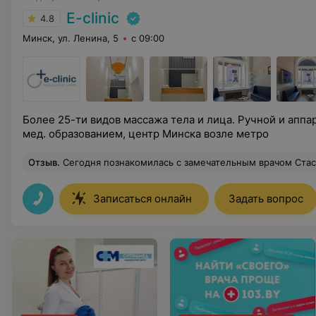
E-clinic
4.8
Минск, ул. Ленина, 5
с 09:00
Более 25-ти видов массажа тела и лица. Ручной и аппа
мед. образованием, центр Минска возле метро
Отзыв
.
Сегодня познакомилась с замечательным врачом Стаскевич Региной Николаевной. Это профессионал высокого класса. Она не только продиагностировала проблему , с которой я пришла, но также обследовала всё моё тело. Я получила все необходимые рекомендации для дальнейшего наблюде
Записаться онлайн
Задать вопрос