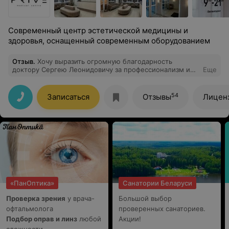
Современный центр эстетической медицины и
здоровья, оснащенный современным оборудованием
Отзыв
.
Хочу выразить огромную благодарность
доктору Сергею Леонидовичу за профессионализм и
Еще
чуткость! Процедура удаления папиллом прошла
совершенно безболезненно и комфортно, что для меня
было настоящим удивлением. Атмосфера в кабинете
54
Записаться
Отзывы
Лицен
очень уютная, благодаря чему я чувствовала себя
спокойно и расслабленно. Врач объяснил все этапы
процедуры, ответил на все вопросы и обеспечил
полную заботу на каждом шаге. Я очень довольна
результатом и всем процессом! Рекомендую этого
специалиста всем, кто ищет опытного и
внимательного врача.
«ПанОптика»
Санатории Беларуси
Проверка зрения
у врача-
Большой выбор
офтальмолога
проверенных санаториев.
Подбор оправ и линз
любой
Акции!