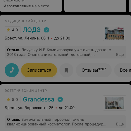
сложности
Изготовление
на месте
МЕДИЦИНСКИЙ ЦЕНТР
ЛОДЭ
4.9
Брест, ул. Ленина, 66-1
до 21:00
Отзыв
.
Лечусь у И.Б.Комичсарчука уже очень давно, с
2018 года. Очень внимательный, дотошный,
Еще
высокопрофессиональный кардиолог. Спасибо Лодэ,
что есть в вашем штате такие доктора
9207
Записаться
Отзывы
Все 
ЭСТЕТИЧЕСКИЙ ЦЕНТР
Grandessa
5.0
Брест, ул. Воровского, 25
до 21:00
Отзыв
.
Замечательный персонал, очень
квалифицированный косметолог. После процедур
Еще
возвращаюсь перерожденная