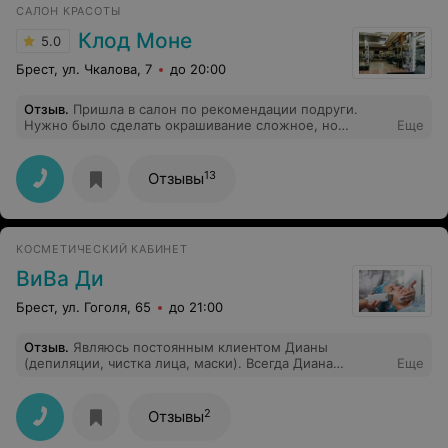
САЛОН КРАСОТЫ
Клод Моне
5.0
Брест, ул. Чкалова, 7
до 20:00
Отзыв
.
Пришла в салон по рекомендации подруги.
Нужно было сделать окрашивание сложное, но
Еще
красила волосы впервые и поэтому очень волновалась
за качество! Сделали точно так как на фото, которое я
принесла мастеру) Очень все понравилось! А ещё
13
Отзывы
предложили сделать маникюр во время окраски и это
было особенно удобно!
КОСМЕТИЧЕСКИЙ КАБИНЕТ
ВиВа Ди
Брест, ул. Гоголя, 65
до 21:00
Отзыв
.
Являюсь постоянным клиентом Дианы
(депиляции, чистка лица, маски). Всегда Диана
Еще
записывает на удобное для всех время.
Высококвалифицированный специалист и просто
хороший человек. Очень рекомендую.
2
Отзывы