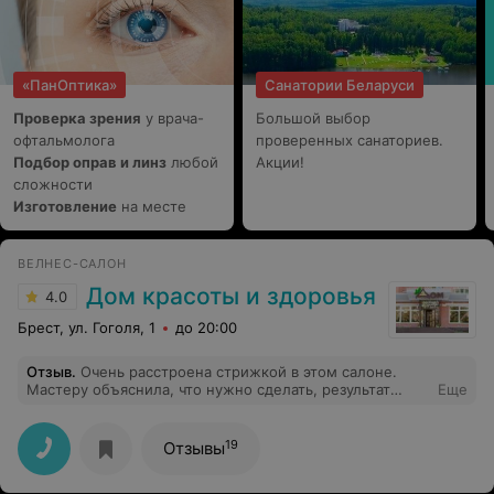
«ПанОптика»
Санатории Беларуси
Проверка зрения
у врача-
Большой выбор
офтальмолога
проверенных санаториев.
Подбор оправ и линз
любой
Акции!
сложности
Изготовление
на месте
ВЕЛНЕС-САЛОН
Дом красоты и здоровья
4.0
Брест, ул. Гоголя, 1
до 20:00
Отзыв
.
Очень расстроена стрижкой в этом салоне.
Мастеру объяснила, что нужно сделать, результат
Еще
совершенно другой. Теперь мне нужно снова месяца
три отращивать волосы, чтобы исправить.
19
Отзывы