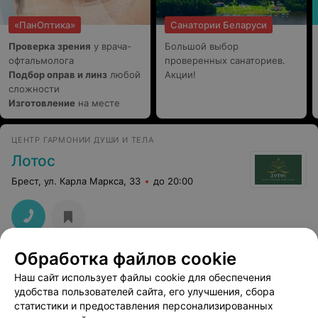
«ПанОптика»
Санатории Беларуси
Проверка зрения
у врача-
Большой выбор
офтальмолога
проверенных санаториев.
Подбор оправ и линз
любой
Акции!
сложности
Изготовление
на месте
ЦЕНТР ГАРМОНИИ ДУШИ И ТЕЛА
Лотос
Брест, ул. Карла Маркса, 33
до 20:00
Обработка файлов cookie
Студия массажа
Наш сайт использует файлы cookie для обеспечения
Брест, ул. Советская, 49
до 22:00
удобства пользователей сайта, его улучшения, сбора
статистики и предоставления персонализированных