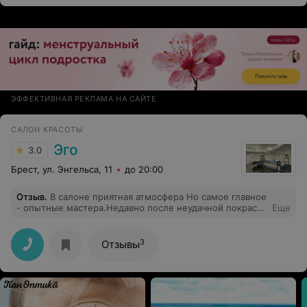
ЭФФЕКТИВНАЯ РЕКЛАМА НА САЙТЕ
САЛОН КРАСОТЫ
Эго
3.0
Брест, ул. Энгельса, 11
до 20:00
Отзыв
.
В салоне приятная атмосфера Но самое главное
- опытные мастера.Недавно после неудачной покраски
Еще
в одной из парикмахерских г. Бреста, восстанавливала
приличный цвет волос в этом салоне ,работала со
мной мастер Любовь, знаю ее давно и опыту ее
3
Отзывы
доверяю на 100 % - ее работой осталась очень
довольна!!! На мне пословица сработала: "от Добра -
Добра не ищут".Ходите в проверенные места!!!