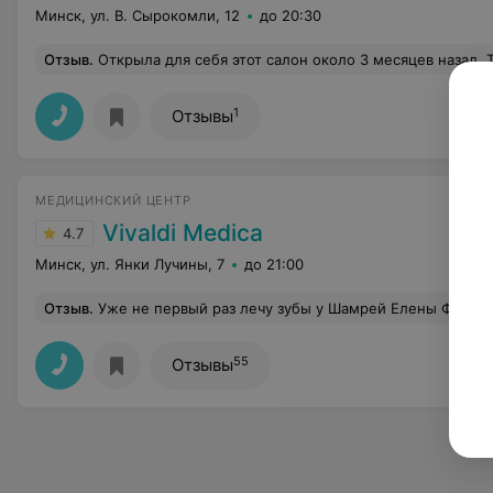
Минск, ул. В. Сырокомли, 12
до 20:30
Отзыв
.
Открыла для себя этот салон около 3 месяцев назад. Теперь свое тело могу доверить только Наталье, а лицо - Ольге. Приятная атмосфера, индивидуальный подход, профессиональные сотрудники. 
1
Отзывы
МЕДИЦИНСКИЙ ЦЕНТР
Vivaldi Medica
4.7
Минск, ул. Янки Лучины, 7
до 21:00
Отзыв
.
Уже не первый раз лечу зубы у Шамрей Елены Францевны. Отношение доктора к пациенту прекрасное, доброжелательное, предупредительное. После лечения 
55
Отзывы