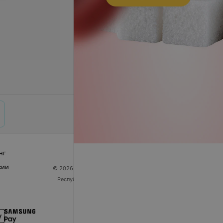
нг
сии
© 2026 ООО «Артокс Лаб», УНП 191700409
| 220012,
Республика Беларусь, г. Минск, улица Толбухина, 2,
пом. 16 | help@103.by
Служба поддержки
+375 291212755