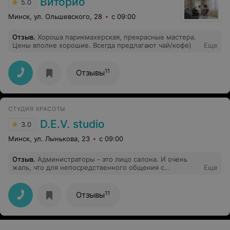
Виторио
5.0
Минск, ул. Ольшевского, 28
с 09:00
Отзыв
.
Хороша парикмахерская, прекрасные мастера.
Цены вполне хорошие. Всегда предлагают чай/кофе)
Еще
11
Отзывы
СТУДИЯ КРАСОТЫ
D.E.V. studio
3.0
Минск, ул. Лынькова, 23
с 09:00
Отзыв
.
Администраторы - это лицо салона. И очень
жаль, что для непосредственного общения с
Еще
клиентами выбирают грубых, нетактичных дам. В
"Босса Нова" администраторы меняются часто, но одна
из последних - это просто край невоспитанности и
11
Отзывы
неучтивости. Я и мои дети были постоянными
клиентами этого салона и ходили к нашему любимому
мастеру Наталье Русилко уже долгое время. Но в этот
раз администратор в довольно грубой и фамильярной