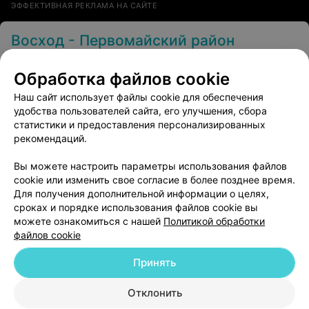
ЭФФЕКТИВНАЯ РЕКЛАМА НА САЙТЕ
Восход - Первомайский район
Минск, Якуба Коласа, 42
Выходной
Обработка файлов cookie
Отзыв
.
Огромное спасибо мастеру, Голубцовой
Наш сайт использует файлы cookie для обеспечения
Наталье за женскую стрижку. Рекомендую всем
Еще
женщинам!!! Очень понравилось.
удобства пользователей сайта, его улучшения, сбора
статистики и предоставления персонализированных
7
Отзывы
Все адреса
рекомендаций.
Вы можете настроить параметры использования файлов
cookie или изменить свое согласие в более позднее время.
Ещё 1 адрес
Для получения дополнительной информации о целях,
сроках и порядке использования файлов cookie вы
можете ознакомиться с нашей
Политикой обработки
файлов cookie
Принять
Добавить компанию
Отклонить