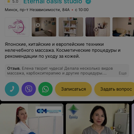
Eternal oasis studio
5.0
Минск, пр-т Независимости, 84А
с 10:00
Японские, китайские и европейские техники
нелечебного массажа. Косметические процедуры и
рекомендации по уходу за кожей.
Отзыв
.
Елена творит чудеса! Делала несколько видов
массажа, карбокситерапию и другие процедуры.
Еще
Великолепный результат после первого сеанса.
Особенно приятно, что без рискованных инъекционных
процедур можно добиться потрясающего результата.
Записаться
Задать вопрос
Очень понравилась косметика, которой теперь
пользуюсь ежедневно. Однозначно буду обращаться и
проходить курс процедур только у Елены.
Профессиональный подход, грамотный специалист с
медицинским образованием, приятная обстановка.