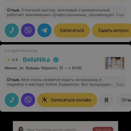
Отзыв
.
Отличный мастер, вежливый и внимательный,
работает максимально профессионально, рекомендую!
Еще
Записаться
Задать вопрос
СТУДИЯ КРАСОТЫ
BellaNika
4.9
Минск, ул. Кузьмы Чорного, 31
с 10:00
Отзыв
.
Мне очень нравится ходить на маникюр и
педикюр к мастеру Алёне Ходаренок. Все процедуры
Еще
на высшем уровне с использованием современных
материалов. Приятная атмосфера и доступные цены.
«БеллаНика» — мой любимый салон, а Алёна — один
Записаться онлайн
Отз
из самых лучших мастеров! Рекомендую!