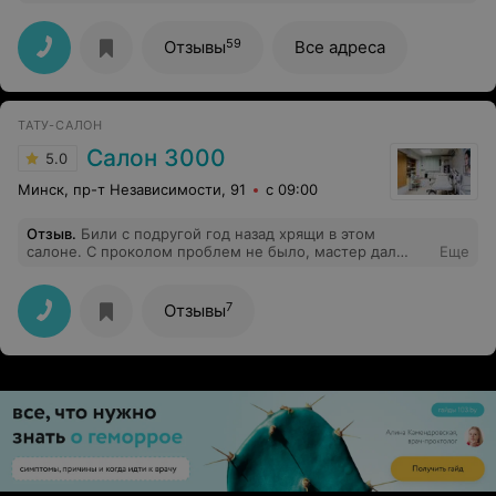
Спасибо.
59
Отзывы
Все адреса
ТАТУ-САЛОН
Салон 3000
5.0
Минск, пр-т Независимости, 91
с 09:00
Отзыв
.
Били с подругой год назад хрящи в этом
салоне. С проколом проблем не было, мастер дал
Еще
рекомендации по уходу. Все прошло безболезненно и
без особо напряга. Остались довольны
7
Отзывы