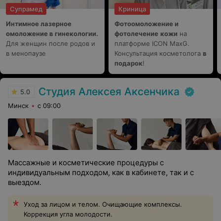
Супрамед
Криница
Интимное лазерное
Фотоомоложение и
омоложение в гинекологии.
фотолечение
кожи
на
Для женщин после родов и
платформе ICON MaxG.
в менопаузе
Консультация косметолога
в
подарок
!
Студия Алексея Аксенчика
5.0
Минск
с 09:00
Массажные и косметические процедуры с
индивидуальным подходом, как в кабинете, так и с
выездом.
Уход за лицом и телом. Очищающие комплексы.
Коррекция угла молодости.