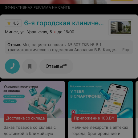
ЭФФЕКТИВНАЯ РЕКЛАМА НА САЙТЕ
6-я городская клиническая больница
4.5
Минск, ул. Уральская, 5
до 16:00
Отзыв
.
Мы, пациенты палаты № 307 ГКБ № 6 1
травматологического отделения Апанасик В.В, Киндель
Еще
Л.М. выражаем огромную признательность и
благодарность заведующему отделения возглавляемое
Малец.В.Л., врачу травматологу-ортопеду Шетько С.Е
48
Отзывы
за проведенную квалифицированную помощь на
высоком уровне; медсестрам Маслыко
М.А.,Петрашкевич А.М., медсестрам перевязочного
кабинета, младшему медицинскому обслуживающему
персоналу, санитаркам, работникам пищеблока за
чуткое, внимательное отношения к своим пациентам
поступившим на лечение 8.10.24 и 14.1024. ОГРОМНОЕ
ЧЕЛОВЕЧЕСКОЕ СПАСИБО!!!
Доставка со склада
Приложение 103.BY
Заказ товаров со склада с
Наличие лекарств в аптеках
доставкой в ближайшую
города, бронирование и