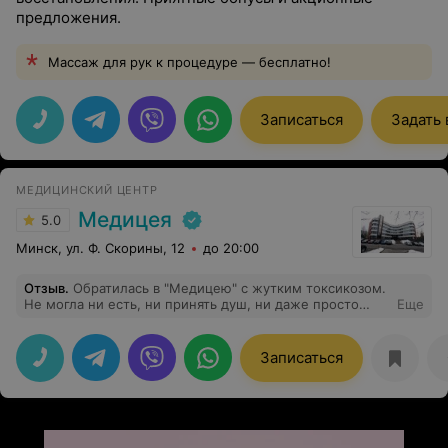
предложения.
Массаж для рук к процедуре — бесплатно!
Записаться
Задать
МЕДИЦИНСКИЙ ЦЕНТР
Медицея
5.0
Минск, ул. Ф. Скорины, 12
до 20:00
Отзыв
.
Обратилась в "Медицею" с жутким токсикозом.
Не могла ни есть, ни принять душ, ни даже просто
Еще
сходить на кухню воды попить. Постоянно лежала, а на
работу ходить было сплошным мучением. Даже была
под капельницами в больнице, но они дали только
Записаться
временный эффект. Узнала про иглоукалывание при
токсикозе, через несколько сеансов я первый раз за
месяц смогла поесть на кухне!:) Благодарю Наталью
Валерьевну за помощь, деликатность и
профессионализм, большое спасибо Вам!