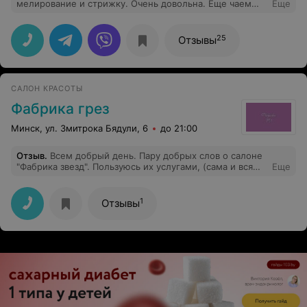
мелирование и стрижку. Очень довольна. Еще чаем
Еще
угостили)
25
Отзывы
САЛОН КРАСОТЫ
Фабрика грез
Минск, ул. Змитрока Бядули, 6
до 21:00
Отзыв
.
Всем добрый день. Пару добрых слов о салоне
"Фабрика звезд". Пользуюсь их услугами, (сама и вся
Еще
семья) с открытия. Очень приятная обстановка,
добросовестные администраторы, хорошо подобраны
мастера. И конечно хозяйка и директор Светлана
1
Отзывы
создает атмосферу клуба единомышленников.