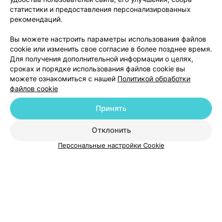
блестяще! Просто спасибо)
2
Отзывы
Все адреса
статистики и предоставления персонализированных
рекомендаций.
Вы можете настроить параметры использования файлов
Ещё 2 адреса
cookie или изменить свое согласие в более позднее время.
Для получения дополнительной информации о целях,
сроках и порядке использования файлов cookie вы
можете ознакомиться с нашей
Политикой обработки
файлов cookie
Принять
Добавить компанию
Отклонить
Добавить специалиста
Персональные настройки Cookie
О проекте
Новости проекта
Размещение рекламы
Медицинский маркетинг
Публичный договор