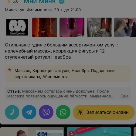
Мни Меня
5.0
Минск, ул. Филимонова, 20
до 21:00
Стильная студия с большим ассортиментом услуг:
нелечебный массаж, коррекция фигуры и 12-
ступенчатый ритуал HeadSpa
Массаж, Коррекция фигуры, HeadSpa, Подарочные
сертификаты, Абонементы
Отзыв
.
Массажем осталась очень довольна! После
массажа появилось ощущение лёгкости, мышечное
Еще
напряжение исчезло! Массаж лица вообще меня
усыпил и я проснулась с уже напитанной, сияющей
кожей и подтянутым овалом лица. Спасибо Виталию -
Записаться онлайн
настоящий профессионал и специалист. А ещё на
ресепшене была такая замечательная и отзывчивая
девушка! Хорошее настроение на весь день
обеспечено!