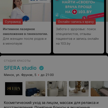
Супрамед
Онлайн-запись к врачу
Интимное лазерное
Забота о здоровье: поиск
омоложение в гинекологии.
специалистов, отзывы
Для женщин после родов и
пациентов и запись онлайн
в менопаузе
на 103.by
СТУДИЯ КРАСОТЫ
SFERA studio
Минск, ул. Фрунзе, 5
до 21:00
Косметический уход за лицом, массаж для релакса и
восстановления. Приятные бонусы и акционные