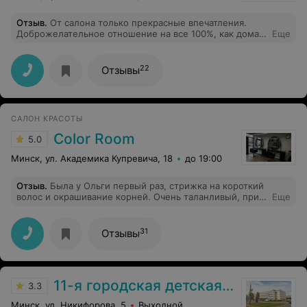
Отзыв
.
От салона только прекрасные впечатления.
Доброжелательное отношение на все 100%, как дома!
Еще
Особенно хочу поблагодарить косметолога Татьяну!
Были проблемы с кожей и она помогла мне от них
избавиться. Лицо значительно лучше стало выглядеть.
22
Отзывы
Спасибо большое. Буду приходить еще!
САЛОН КРАСОТЫ
Color Room
5.0
Минск, ул. Академика Купревича, 18
до 19:00
Отзыв
.
Была у Ольги первый раз, стрижка на короткий
волос и окрашивание корней. Очень таланливый, при
Еще
этом, видно, опытный мастер. Однозначно
рекомендую.
31
Отзывы
11-я городская детская поликлиника
3.3
Минск, ул. Никифорова, 5
Выходной