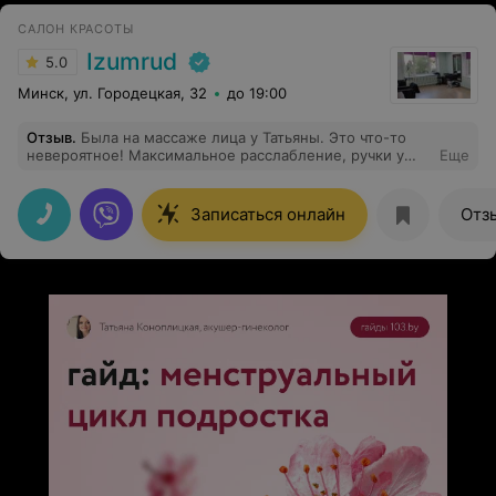
САЛОН КРАСОТЫ
Izumrud
5.0
Минск, ул. Городецкая, 32
до 19:00
Отзыв
.
Была на массаже лица у Татьяны. Это что-то
невероятное! Максимальное расслабление, ручки у
Еще
мастера золотые. Проработала тщательно шею,
голову,уши и лицо. Обязательно попробуйте, Вы
кайфанете точно! Огромная благодарность Танюше за
Записаться онлайн
Отз
атмосферу, советы по уходу за кожей. Вернусь именно
к ней,чтобы пройти весь курс для лучшего результата.