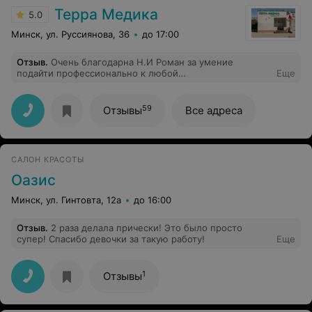
Терра Медика
5.0
Минск, ул. Руссиянова, 36
до 17:00
Отзыв
.
Очень благодарна Н.И Роман за умение
подайти профессионально к любой
Еще
проблеме.Консультации не вызывают никаких
сомнений,доверие на все сто!
59
Отзывы
Все адреса
САЛОН КРАСОТЫ
Оазис
Минск, ул. Гинтовта, 12а
до 16:00
Отзыв
.
2 раза делала прически! Это было просто
супер! Спасибо девочки за такую работу!
Еще
1
Отзывы