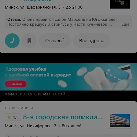
работу! Вы - молодцы! СПАСИБО!!!!!! Продолжайте в
таком-же темпе!
Минск, ул. Шафарнянская, 3
до 21:00
Отзыв
.
Очень нравится салон Марсель на Юго-западе.
Постоянно крашусь и стригусь у Насти Куничевой.
Еще
Отличный мастер.
4
Отзывы
Все адреса
ЭФФЕКТИВНАЯ РЕКЛАМА НА САЙТЕ
ПОЛИКЛИНИКА
8-я городская поликлиника
4.1
Минск, ул. Никифорова, 3
Выходной