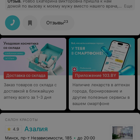
Отзыв
.
Ровбо Екатерина Викторовна пришла к нам
домой по вызову к моему мужу вместо нашего врача,
Еще
находящегося в отпуске. Была очень внимательна,
выслушала все жалобы и пожелания, предложила
оформить документы для курирования хосписом.
23
Отзывы
Предложила госпитализацию, но муж отказался. Мы
были тронуты ее профессионализмом, эмпатией и
желанием помочь тяжело больному человеку. Это
Врач и ЧЕЛОВЕК с большой буквы.
Доставка со склада
Приложение 103.BY
Заказ товаров со склада с
Наличие лекарств в аптеках
доставкой в ближайшую
города, бронирование и
аптеку всего за 1–3 дня
другие полезные сервисы в
вашем смартфоне
САЛОН КРАСОТЫ
Азалия
4.9
Минск, пр-т Независимости, 185
до 20:00