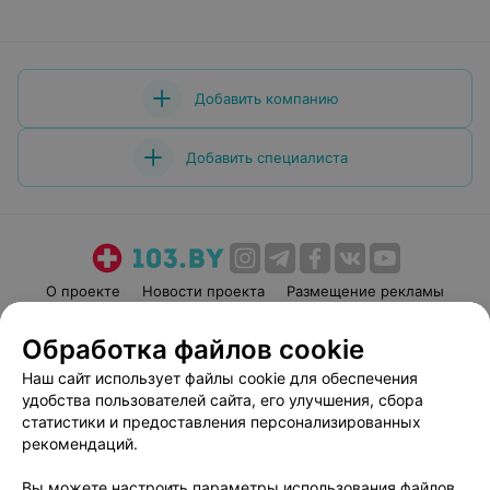
Добавить компанию
Добавить специалиста
О проекте
Новости проекта
Размещение рекламы
Медицинский маркетинг
Публичный договор
Обработка файлов cookie
Пользовательское соглашение
Способы оплаты
Наш сайт использует файлы cookie для обеспечения
Вакансии
Партнеры
удобства пользователей сайта, его улучшения, сбора
Написать руководителю 103.by
статистики и предоставления персонализированных
рекомендаций.
Написать в поддержку
Персональные настройки cookie
Вы можете настроить параметры использования файлов