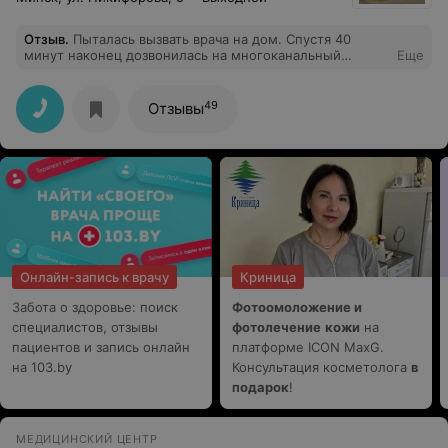
Отзыв
.
Пыталась вызвать врача на дом. Спустя 40
минут наконец дозвонилась на многоканальный
Еще
телефон, в очереди была 20-я, прождала двадцать
минут (звонила с мобильного на городской, что
недешево!) и меня скинули! Больше дозвониться на
49
Отзывы
этот номер не получилось, сразу сбрасывали. Спустя
еще час удалось дозвониться по другому номеру.
Вызвала врача, прождали весь день, но ВРАЧ ТАК И НЕ
ПРИШЕЛ! 13.02.2023, участок 27. Про остальные ужасы
этой адской поликлиники уже много написали.
Онлайн-запись к врачу
Криница
Забота о здоровье: поиск
Фотоомоложение и
специалистов, отзывы
фотолечение
кожи
на
пациентов и запись онлайн
платформе ICON MaxG.
на 103.by
Консультация косметолога
в
подарок
!
МЕДИЦИНСКИЙ ЦЕНТР