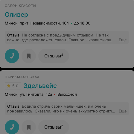
САЛОН КРАСОТЫ
Оливер
Минск, пр-т Независимости, 164
до 18:00
Отзыв
.
Не согласна с предыдущим отзывом. Не так
важно, где расположен салон. Главное - квалификация
Еще
мастеров. Согласна, не совсем удачное расположение
для салона, но внутри все чисто, аккуратно и красиво.
Соответсвует салону. Я ходила в так называемые "vip"-
4
Отзывы
салоны, отдавала раза в 3 больше, чем здесь, а
результатом оставалась недовольна. В Оливере же
обслуживалась у нескольких мастеров (Наталья, Таня,
Ксюша) и каждый раз оставалась очень довольна
ПАРИКМАХЕРСКАЯ
результатом! И если вам кажется, что цены завышены
- сходите, а не просто пишите, в vip-салон.
Эдельвейс
5.0
Почувствуете разницу. Отлично, что сделали ремонт. А
мастера - действительно молодцы.
Минск, ул. Гинтовта, 12а
Выходной
Отзыв
.
Водила стричь своих мальчишек, им очень
понравилось. Сказали, что их очень аккуратно стригла
Еще
парикмахер, такое у них впервые, чтобы так нежно. А
мне понравился результат:) благодарю! Пойдем еще
2
Отзывы