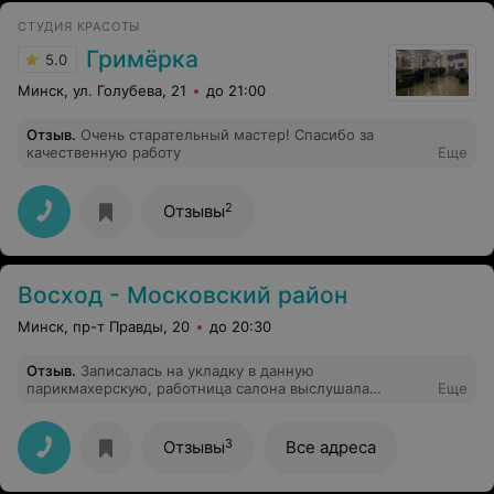
СТУДИЯ КРАСОТЫ
Гримёрка
5.0
Минск, ул. Голубева, 21
до 21:00
Отзыв
.
Очень старательный мастер! Спасибо за
качественную работу
Еще
2
Отзывы
Восход - Московский район
Минск, пр-т Правды, 20
до 20:30
Отзыв
.
Записалась на укладку в данную
парикмахерскую, работница салона выслушала
Еще
пожелания,но свою работу выполнила отвратительно!!!
На мои замечания реагировала агрессивно со
словами"я не понимаю,что вы хотите!". В итоге
3
Отзывы
Все адреса
внешний вид у меня был,как после обычного мытья
головы в домашних условиях.Настроение было