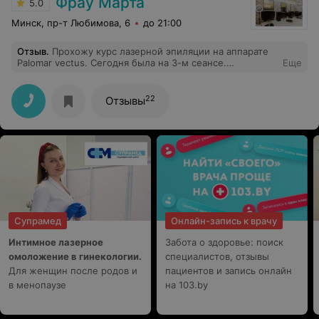
Фрау Марта
5.0
Минск, пр-т Любимова, 6
до 21:00
Отзыв
.
Прохожу курс лазерной эпиляции на аппарате
Palomar vectus. Сегодня была на 3-м сеансе.
Еще
Результатом очень довольна, волос растет намного
медленнее, за прошлый месяц брилась всего 2 раза, а
это после 2 процедур всего. Персонал очень
22
Отзывы
вежливый и внимательный. Хожу к косметологу
Екатерине. Цены со скидкой лучшие в городе. Очень
рекомендую этот салон и эту процедуру
Супрамед
Онлайн-запись к врачу
Интимное лазерное
Забота о здоровье: поиск
омоложение в гинекологии.
специалистов, отзывы
Для женщин после родов и
пациентов и запись онлайн
в менопаузе
на 103.by