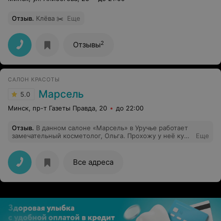
Отзыв
.
Клёва ✂️
Еще
2
Отзывы
САЛОН КРАСОТЫ
Марсель
5.0
Минск, пр-т Газеты Правда, 20
до 22:00
Отзыв
.
В данном салоне «Марсель» в Уручье работает
замечательный косметолог, Ольга. Прохожу у неё курс
Еще
авторского массажа лица. Хочу отметить
профессиональный, и в тоже время индивидуальный
(проведение массажа под запрос человека), подход к
Все адреса
работе специалиста.