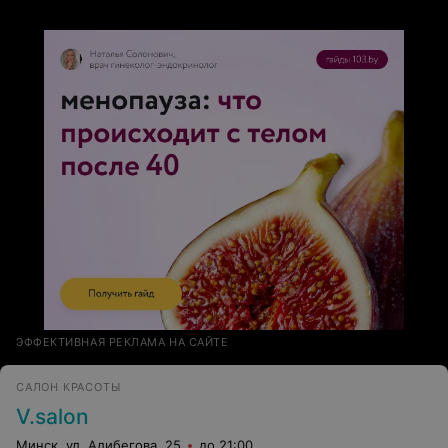
напрочь испорчено!!! И за эту мойку головы с меня
еще и взяли деньги как за укладку! Никому не советую
посещать данное заведение!
ЭФФЕКТИВНАЯ РЕКЛАМА НА САЙТЕ
САЛОН КРАСОТЫ
V.salon
Минск, ул. Алибегова, 25
до 21:00