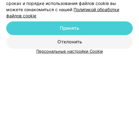
сроках и порядке использования файлов cookie вы
можете ознакомиться с нашей
Политикой обработки
файлов cookie
Добавить компанию
Принять
Отклонить
Добавить специалиста
Персональные настройки Cookie
О проекте
Новости проекта
Размещение рекламы
Медицинский маркетинг
Публичный договор
Пользовательское соглашение
Способы оплаты
Вакансии
Партнеры
Написать руководителю 103.by
Написать в поддержку
Персональные настройки cookie