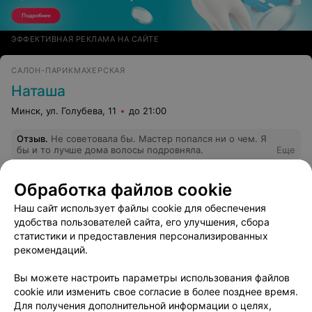
ЭФФЕКТИВНАЯ РЕКЛАМА НА САЙТЕ
САЛОН-ПАРИКМАХЕРСКАЯ
Наташа
Минск, ул. Голубева, 11
до 21:00
Отзыв
.
Не советовала бы. Мастер попался ни о чем. Я
бы и то лучше дома волосы подровняла.
Еще
1
Обработка файлов cookie
Отзывы
Наш сайт использует файлы cookie для обеспечения
удобства пользователей сайта, его улучшения, сбора
статистики и предоставления персонализированных
СТУДИЯ КРАСОТЫ
рекомендаций.
Красота.by
Минск, ул. Рафиева, 25/1
до 21:00
Вы можете настроить параметры использования файлов
cookie или изменить свое согласие в более позднее время.
Для получения дополнительной информации о целях,