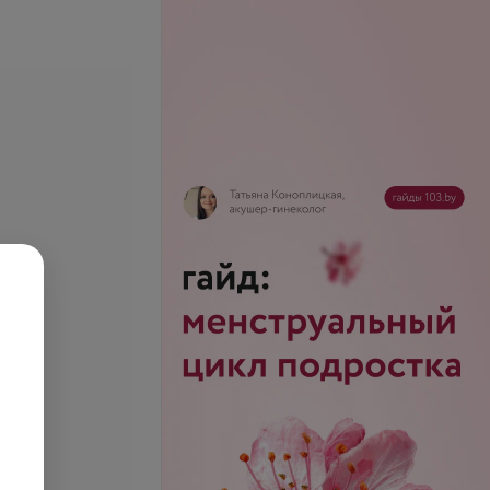
се цены
се цены