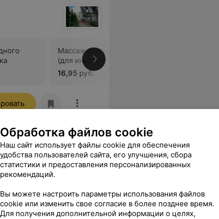
дного
Массаж воротниковой зоны
ка
(для иностранных граждан)
В
16,95 руб.
ровать
Обработка файлов cookie
иклиника
Наш сайт использует файлы cookie для обеспечения
удобства пользователей сайта, его улучшения, сбора
статистики и предоставления персонализированных
рекомендаций.
отниковой
Массаж шейно-грудного
Вы можете настроить параметры использования файлов
отдела позвоночника
В
cookie или изменить свое согласие в более позднее время.
Цена по запросу
Для получения дополнительной информации о целях,