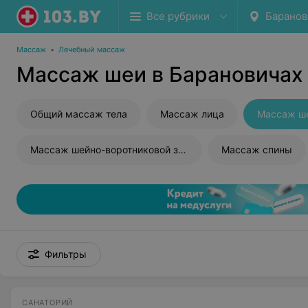
Все рубрики
Баранов
Массаж
•
Лечебный массаж
Массаж шеи в Барановичах
Общий массаж тела
Массаж лица
Массаж ш
Массаж шейно-воротниковой зоны
Массаж спины
Фильтры
САНАТОРИЙ