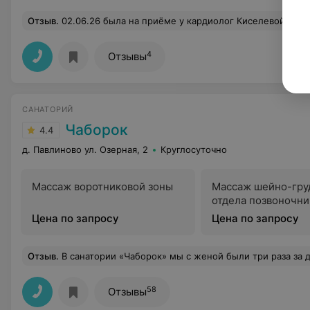
Отзыв
.
02.06.26 была на приёме у кардиолог Киселевой,отношение как к пациенту у доктора очень плохое,читала наставление,почему я к ней пришла а не к врачу общей практики,я хотела проконсультироваться именно у кардиолог,так у меня ухудшилось состояние.Все эти же вопросы я задавала ВОП,но не получила ответов.Я рассказала,что я принимаю и что это мне назначил ВОП,кардиолог скептически посмеялась,начала меня перебивать и сказала обратиться к заведующей поликлинники,назвав её имя отчество,что бы она поменяла мне врача.Я показала кардиологу выписки из больницы,на что она сказала,что они должны храниться не у меня в сумке,а в карточке.Самое интересное про карточку,я заказала её в пол.на Тельмана,01.06.2
4
Отзывы
САНАТОРИЙ
Чаборок
4.4
д. Павлиново ул. Озерная, 2
Круглосуточно
Массаж воротниковой зоны
Массаж шейно-гру
отдела позвоночни
Цена по запросу
Цена по запросу
Отзыв
.
В санатории «Чаборок» мы с женой были три раза за два года: дважды в 2014 (конец апреля и начало декабря), один – в 2015 (конец ноября). Нам по 59 лет. Мы бывали на хороших заграничных курортах, но это все был пляжный отдых. Один раз были в санатории под Минском. С возрастом у жены появились проблемы с позвоночником, с суставами. Она узнала, что суставы лечат в «Чаборке» грязями, а для позвоночника есть уникальные процедуры. Я же всю жизнь имею артериальную гипертензию (повышенное давление). К тому же работа у меня сидячая, всю жизнь работаю программистом. Так что мы решили рискнуть и поехали. И остались довольн
58
Отзывы