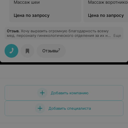
Массаж шеи
Массаж воротнико
Цена по запросу
Цена по запросу
Отзыв
.
Хочу выразить огромную благодарность всему
мед. персоналу гинекологического отделения за их не
Еще
лёгкую и ответственную работу. Зав. отделения Царик
Инна Владимировна - ВРАЧ от Бога. Операция прошла
успешно,послеоперационный уход хороший. Весь мед.
7
Отзывы
персонал выполняет чётко все указания врача.
Отношения к больным очень хорошее от санитарочки
до врача.Спасибо.17 . 06. 2014
Добавить компанию
Добавить специалиста