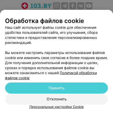
О проекте
Новости проекта
Размещение рекламы
Обработка файлов cookie
Медицинский маркетинг
Публичный договор
Наш сайт использует файлы cookie для обеспечения
Пользовательское соглашение
Способы оплаты
удобства пользователей сайта, его улучшения, сбора
Вакансии
Партнеры
статистики и предоставления персонализированных
Написать руководителю 103.by
рекомендаций.
Написать в поддержку
Вы можете настроить параметры использования файлов
Персональные настройки cookie
cookie или изменить свое согласие в более позднее время.
Для получения дополнительной информации о целях,
Обработка персональных данных
сроках и порядке использования файлов cookie вы
можете ознакомиться с нашей
Политикой обработки
файлов cookie
Принять
© 2026 ООО «Артокс Лаб», УНП 191700409
| 220012, Республика Беларусь,
Отклонить
г. Минск, улица Толбухина, 2, пом. 16 | help@103.by
Персональные настройки Cookie
Служба поддержки
+375 291212755