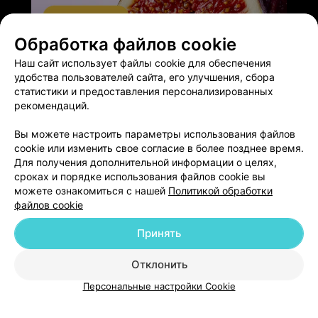
Обработка файлов cookie
ЭФФЕКТИВНАЯ РЕКЛАМА НА САЙТЕ
Наш сайт использует файлы cookie для обеспечения
удобства пользователей сайта, его улучшения, сбора
статистики и предоставления персонализированных
рекомендаций.
Вы можете настроить параметры использования файлов
Добавить компанию
cookie или изменить свое согласие в более позднее время.
Для получения дополнительной информации о целях,
сроках и порядке использования файлов cookie вы
Добавить специалиста
можете ознакомиться с нашей
Политикой обработки
файлов cookie
Принять
Отклонить
О проекте
Новости проекта
Размещение рекламы
Персональные настройки Cookie
Медицинский маркетинг
Публичный договор
Пользовательское соглашение
Способы оплаты