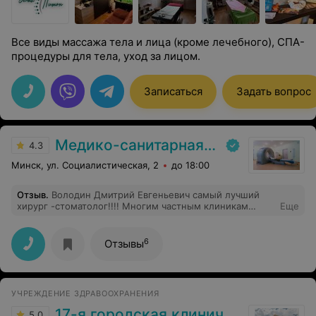
Все виды массажа тела и лица (кроме лечебного), СПА-
процедуры для тела, уход за лицом.
Записаться
Задать вопрос
Медико-санитарная часть «МАЗ»
4.3
Минск, ул. Социалистическая, 2
до 18:00
Отзыв
.
Володин Дмитрий Евгеньевич самый лучший
хирург -стоматолог!!!! Многим частным клиникам
Еще
стоит поучиться обслуживанию у сан части МАЗ.
6
Отзывы
УЧРЕЖДЕНИЕ ЗДРАВООХРАНЕНИЯ
17-я городская клиническая поликлиника
5.0