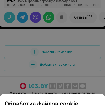
Отзыв
.
Хочу выразить огромную благодарность
сотрудникам 1 онкологического отделения. Находясь
Еще
на лечении с 11.04 по 29.04 Испытываю большую
благодарность зав.отделением Гук Инне Павловне и ее
слаженному коллективу врачей, сестричек и
238
Отзывы
санитарочек. Чувствуешь заботу и внимание почти
отеческое. Прекрасное отношение к пациентам.
Хорошее адекватное лечение. Пришла огнувшаяся с
серым лицом. Выхожу подняв голову. Огромная
благодарность. Дай вам бог здоровья и благополучия.
Добавить компанию
Добавить специалиста
О проекте
Новости проекта
Размещение рекламы
Медицинский маркетинг
Публичный договор
Обработка файлов cookie