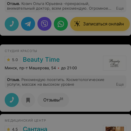
Отзыв
.
Козич Ольга Юрьевна -прекрасный,
внимательный доктор, всем рекомендую. Огромное
Еще
спасибо за чуткость, компетентность, за умение
выслушать пациента и назначить подробную схему
лечения. После приема у Ольги Юрьевны настроение
Записаться онлайн
на высоте!!!
СТУДИЯ КРАСОТЫ
Beauty Time
5.0
Минск, пр-т Машерова, 54
до 21:00
Отзыв
.
Рекомендую посетить. Косметологические
услуги, массаж на высоком уровне
Еще
31
Отзывы
МЕДИЦИНСКИЙ ЦЕНТР
Сантана
4.5