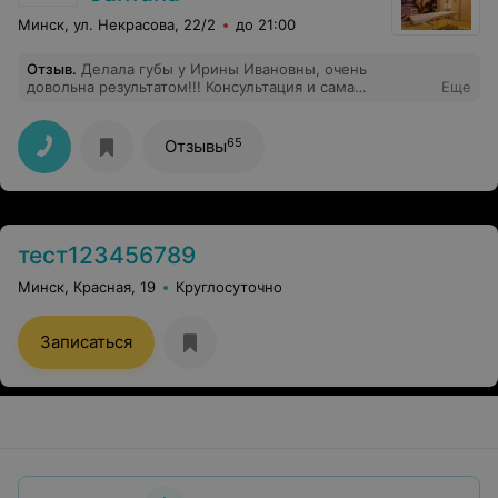
Минск, ул. Некрасова, 22/2
до 21:00
Отзыв
.
Делала губы у Ирины Ивановны, очень
довольна результатом!!! Консультация и сама
Еще
процедура на высшем уровне. Начиталась хороших
отзывов и записалась еще и на узи, цена для Минска
хорошая)) Буду рекомендовать подружкам этот мед
65
Отзывы
центр!!!
тест123456789
Минск, Красная, 19
Круглосуточно
Записаться