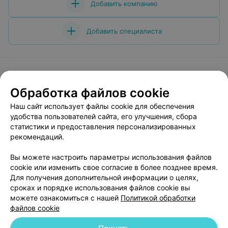
Добавить компанию
Добавить специалиста
Обработка файлов cookie
О проекте
Новости проекта
Размещение рекламы
Наш сайт использует файлы cookie для обеспечения
Медицинский маркетинг
Публичный договор
удобства пользователей сайта, его улучшения, сбора
Пользовательское соглашение
Способы оплаты
статистики и предоставления персонализированных
Вакансии
Партнеры
рекомендаций.
Написать руководителю 103.by
Вы можете настроить параметры использования файлов
Написать в поддержку
cookie или изменить свое согласие в более позднее время.
Для получения дополнительной информации о целях,
Персональные настройки cookie
сроках и порядке использования файлов cookie вы
Обработка персональных данных
можете ознакомиться с нашей
Политикой обработки
файлов cookie