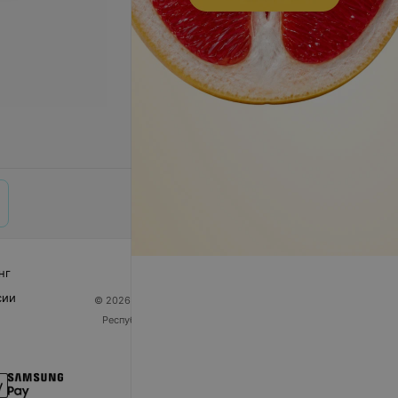
нг
сии
© 2026 ООО «Артокс Лаб», УНП 191700409
| 220012,
Республика Беларусь, г. Минск, улица Толбухина, 2,
пом. 16 | help@103.by
Служба поддержки
+375 291212755