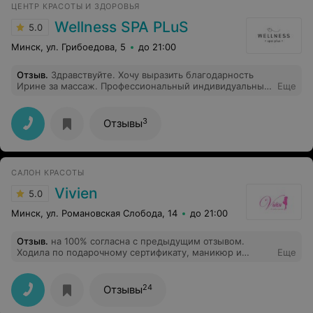
ЦЕНТР КРАСОТЫ И ЗДОРОВЬЯ
Wellness SPA PLuS
5.0
Минск, ул. Грибоедова, 5
до 21:00
Отзыв
.
Здравствуйте. Хочу выразить благодарность
Ирине за массаж. Профессиональный индивидуальный
Еще
подход!
3
Отзывы
САЛОН КРАСОТЫ
Vivien
5.0
Минск, ул. Романовская Слобода, 14
до 21:00
Отзыв
.
на 100% согласна с предыдущим отзывом.
Ходила по подарочному сертификату, маникюр и
Еще
педикюр. Покрытие не входило в сертификат, но
девушка на рецепции предложила, я и согласилась,
тем более цена была очень приятная. Хорошо, что
24
Отзывы
согласилась покрыть только руки. Так ужасно мне
ногти никогда не красили... Гель-лак местами затек