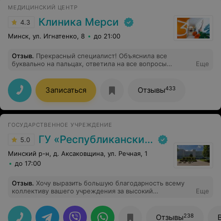
МЕДИЦИНСКИЙ ЦЕНТР
Клиника Мерси
4.3
Минск, ул. Игнатенко, 8
до 21:00
Отзыв
.
Прекрасный специалист! Объяснила все
буквально на пальцах, ответила на все вопросы
Еще
простым языком. Не оставила сомнений в
компетентности.
433
Записаться
Отзывы
ГОСУДАРСТВЕННОЕ УЧРЕЖДЕНИЕ
ГУ «Республиканский научно-практический центр медицинской экспертизы и реабилитаци»
5.0
Минский р-н, д. Аксаковщина, ул. Речная, 1
до 17:00
Отзыв
.
Хочу выразить большую благодарность всему
коллективу вашего учреждения за высокий
Еще
профессионализм и чуткое отношение к больным что
помогают людям не только восстановиться после
операций, а также помогают дальше чувствовать себя
238
Отзывы