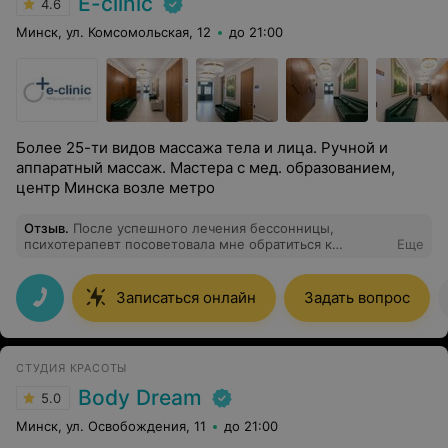
E-clinic
4.6
Минск, ул. Комсомольская, 12
до 21:00
Более 25-ти видов массажа тела и лица. Ручной и
аппаратный массаж. Мастера с мед. образованием,
центр Минска возле метро
Отзыв
.
После успешного лечения бессонницы,
психотерапевт посоветовала мне обратиться к
Еще
психологу. Так я попала Ольге Алексеевне. Она всегда
внимательно и терпеливо выслушивала меня, а потом
давала ценные рекомендации. Я многое поняла про
Записаться онлайн
Задать вопрос
себя и за несколько месяцев дрстаточно легко
похудела на 15 килограммов. Моя жизнь реально
изменилась в лучшую сторону. В целом, в Е-клиник
царит комфортная, приятная атмосфера. Буду
СТУДИЯ КРАСОТЫ
рекомендовать этот медицинский центр всем, кто
нуждается психологической помощи.
Body Dream
5.0
Минск, ул. Освобождения, 11
до 21:00