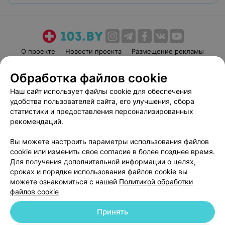
О проекте
Новости проекта
Размещение рекламы
Медицинский маркетинг
Публичный договор
Обработка файлов cookie
Пользовательское соглашение
Способы оплаты
Наш сайт использует файлы cookie для обеспечения
Вакансии
Партнеры
удобства пользователей сайта, его улучшения, сбора
Написать руководителю 103.by
статистики и предоставления персонализированных
рекомендаций.
Написать в поддержку
Персональные настройки cookie
Вы можете настроить параметры использования файлов
Обработка персональных данных
cookie или изменить свое согласие в более позднее время.
Для получения дополнительной информации о целях,
сроках и порядке использования файлов cookie вы
можете ознакомиться с нашей
Политикой обработки
файлов cookie
Принять
© 2026 ООО «Артокс Лаб», УНП 191700409
| 220012, Республика Беларусь,