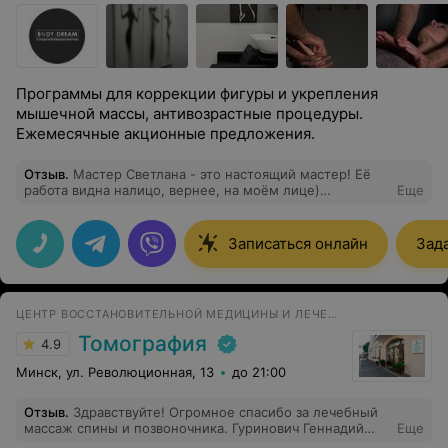
Программы для коррекции фигуры и укрепления
мышечной массы, антивозрастные процедуры.
Ежемесячные акционные предложения.
Отзыв
.
Мастер Светлана - это настоящий мастер! Её
работа видна налицо, вернее, на моём лице)
Еще
Волшебные руки! Приятно, комфортно, эффективно,
действенно, короче, - классно! Вывод: рекомендую! И
ещё раз СПАСИБО!
Записаться онлайн
Зад
ЦЕНТР ВОССТАНОВИТЕЛЬНОЙ МЕДИЦИНЫ И ЛЕЧЕНИЯ БОЛИ
Томография
4.9
Минск, ул. Революционная, 13
до 21:00
Отзыв
.
Здравствуйте! Огромное спасибо за лечебный
массаж спины и позвоночника. Гуринович Геннадий
Еще
Анатольевич - лучший массажист!!! Рекомендую! Всё