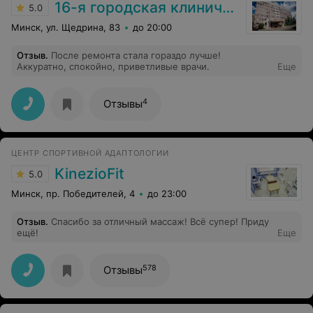
При осмотре пупка новорожденного так вывернула
16-я городская клиническая поликлиника
5.0
прищепку , что оторвала наполовину пуп , заметила
это после её ухода , на моих глазах она выкрутила
Минск, ул. Щедрина, 83
до 20:00
прищепку в сторону, в которую вообще раньше
пуповинный остаток не крутился , в итоге пуп стал
Отзыв
.
После ремонта стала гораздо лучше!
красным, висел на нитке, было видно, что ребенка это
Аккуратно, спокойно, приветливые врачи.
Еще
беспокоило и остатку было еще рано отпадать(шли 4
сутки после выписки). Опрос знакомых показал, что у
всех идентичное мнение о ней, не знаю почему на
сайте такие отзывы. К слову медсестра у нас очень
4
Отзывы
приятная.
ЦЕНТР СПОРТИВНОЙ АДАПТОЛОГИИ
KinezioFit
5.0
Минск, пр. Победителей, 4
до 23:00
Отзыв
.
Спасибо за отличный массаж! Всё супер! Приду
ещё!
Еще
578
Отзывы