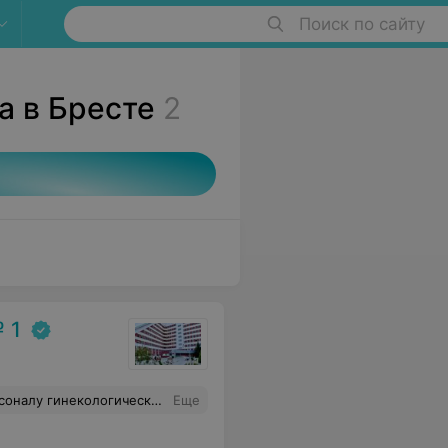
Поиск по сайту
а в Бресте
2
 1
 процедурным и постовым медсёстрам за круглосуточную заботу, санитаркам за чистоту, а заведующей отделением Ирине Васильевне — за создание такой отличной команды. Желаю вам крепкого здоровья и благодарных пациентов!
Еще