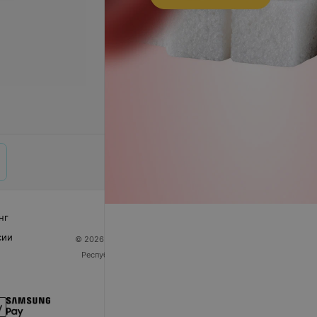
нг
сии
© 2026 ООО «Артокс Лаб», УНП 191700409
| 220012,
Республика Беларусь, г. Минск, улица Толбухина, 2,
пом. 16 | help@103.by
Служба поддержки
+375 291212755