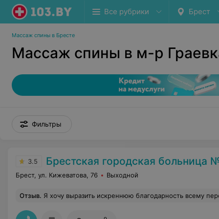
Все рубрики
Брест
Массаж спины в Бресте
Массаж спины в м-р Граевк
Фильтры
Брестская городская больница №
3.5
Брест, ул. Кижеватова, 76
Выходной
Отзыв
.
Я хочу выразить искреннюю благодарность всему персоналу гинекологического отделения УЗ "Брестская городская больница №1" за высокий профессионализм, чуткость и внимательное отношение. Огромное спасибо моему лечащему врачу — Анатолию Михайловичу за проведённую операцию, за внимательность и профессионализм, а также старшей медицинской сестре Валентине Владимировне за внимательность, доброту и отзывчивость. Весь коллектив отделения работает слаженно, как единый механизм. Спасибо всему коллективу отделения:
9