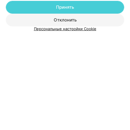
Принять
Добавить специалиста
Отклонить
Персональные настройки Cookie
О проекте
Новости проекта
Размещение рекламы
Медицинский маркетинг
Публичный договор
Пользовательское соглашение
Способы оплаты
Вакансии
Партнеры
Написать руководителю 103.by
Написать в поддержку
Персональные настройки cookie
Обработка персональных данных