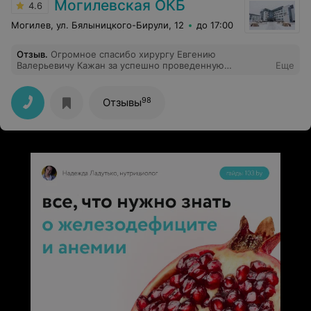
Могилевская ОКБ
4.6
Могилев, ул. Бялыницкого-Бирули, 12
до 17:00
Отзыв
.
Огромное спасибо хирургу Евгению
Валерьевичу Кажан за успешно проведенную
Еще
операцию, за чуткость и внимание, за заботливое
отношение к пациентам, за высокий профессионализм
и золотые руки. Желаю дальнейших успехов в
98
Отзывы
непростом деле на благо всех нуждающихся в
лечении, здоровья Вам!!!