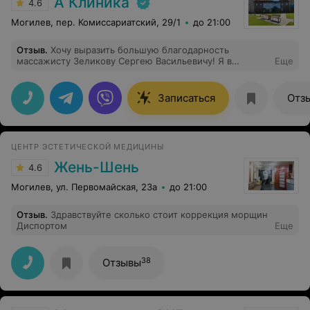
А Клиника
4.6
Могилев, пер. Комиссариатский, 29/1
до 21:00
Отзыв
.
Хочу выразить большую благодарность
массажисту Зеликову Сергею Васильевичу! Я в
Еще
восторге от такого профессионала своего дела.
Сергей Васильевич очень позитивный человек. После
его сеансов массажа выходила с улыбкой. Массажем я
Записаться
Отз
очень довольна. Моё самочувствие сейчас отличное.
Боли ушли, движения стали свободнее. Очень
рекомендую данного специалиста. Мастер высшего
класса. Спасибо Вам огромное!
ЦЕНТР ЭСТЕТИЧЕСКОЙ МЕДИЦИНЫ
Жень-Шень
4.6
Могилев, ул. Первомайская, 23а
до 21:00
Отзыв
.
Здравствуйте сколько стоит коррекция морщин
Диспортом
Еще
38
Отзывы