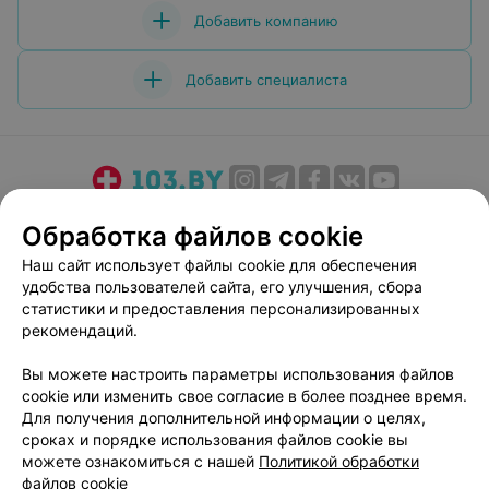
Добавить компанию
Добавить специалиста
О проекте
Новости проекта
Размещение рекламы
Обработка файлов cookie
Медицинский маркетинг
Публичный договор
Наш сайт использует файлы cookie для обеспечения
Пользовательское соглашение
Способы оплаты
удобства пользователей сайта, его улучшения, сбора
Вакансии
Партнеры
статистики и предоставления персонализированных
рекомендаций.
Написать руководителю 103.by
Написать в поддержку
Вы можете настроить параметры использования файлов
cookie или изменить свое согласие в более позднее время.
Персональные настройки cookie
Для получения дополнительной информации о целях,
Обработка персональных данных
сроках и порядке использования файлов cookie вы
можете ознакомиться с нашей
Политикой обработки
файлов cookie