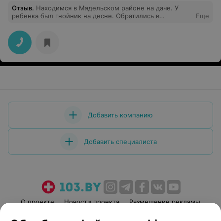
Отзыв
.
Находимся в Мядельском районе на даче. У
ребенка был гнойник на десне. Обратились в
Еще
Мядельскую ЦРБ. Приняли без проблем и вопросов.
Стоматолог быстро обработала десну, дала
рекомендации. Спасибо за оперативность и
вежливость!
Добавить компанию
Добавить специалиста
О проекте
Новости проекта
Размещение рекламы
Медицинский маркетинг
Публичный договор