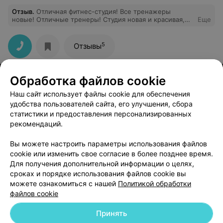
Отзыв
.
Отличная фитнес-студия! Все тренажеры
новые! Отличные тренеры! Студия новая и красивая,
Еще
поддерживается чистота в зале! В солярии стоят новые
лампы! Очень порадовали доступные цены!
Рекомендую! Кстати, администратор был довольно
5
Отзывы
вежливый и рассказал об акциях!
Обработка файлов cookie
Наш сайт использует файлы cookie для обеспечения
удобства пользователей сайта, его улучшения, сбора
статистики и предоставления персонализированных
рекомендаций.
ЭФФЕКТИВНАЯ РЕКЛАМА НА САЙТЕ
Вы можете настроить параметры использования файлов
cookie или изменить свое согласие в более позднее время.
Для получения дополнительной информации о целях,
сроках и порядке использования файлов cookie вы
можете ознакомиться с нашей
Политикой обработки
файлов cookie
Добавить компанию
Принять