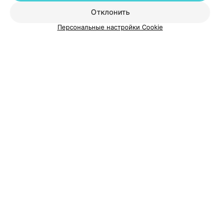
Добавить специалиста
Отклонить
Персональные настройки Cookie
О проекте
Новости проекта
Размещение рекламы
Медицинский маркетинг
Публичный договор
Пользовательское соглашение
Способы оплаты
Вакансии
Партнеры
Написать руководителю 103.by
Написать в поддержку
Персональные настройки cookie
Обработка персональных данных