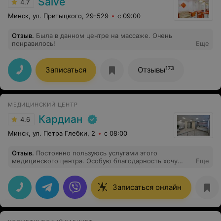
Salve
4.7
Минск, ул. Притыцкого, 29-529
с 09:00
Отзыв
.
Была в данном центре на массаже. Очень
понравилось!
Еще
173
Записаться
Отзывы
МЕДИЦИНСКИЙ ЦЕНТР
Кардиан
4.6
Минск, ул. Петра Глебки, 2
с 08:00
Отзыв
.
Постоянно пользуюсь услугами этого
медицинского центра. Особую благодарность хочу
Еще
выразить Бурчик Римме Сергеевне. Римма Сергеевна
уникальный доктор, замечательный человек и
прекрасный специалист
Записаться онлайн