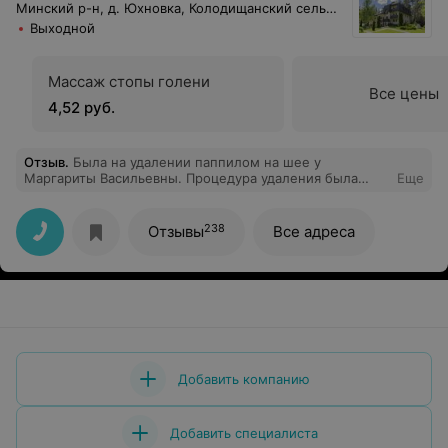
Минский р-н, д. Юхновка, Колодищанский сельсовет, 93
Выходной
Массаж стопы голени
Все цены
4,52 руб.
Отзыв
.
Была на удалении паппилом на шее у
Маргариты Васильевны. Процедура удаления была
Еще
быстрой и практически безболезненной, я очень рада.
Врач сделала свою работу профессионально,
отвлекала разговорами, когда было чуть больно и я не
238
Отзывы
Все адреса
чувствовала дискомфорта. Жалею, что не удалила
раньше. Огромное спасибо за ваш труд.
Добавить компанию
Добавить специалиста