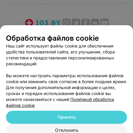
О проекте
Новости проекта
Размещение рекламы
Обработка файлов cookie
Медицинский маркетинг
Публичный договор
Наш сайт использует файлы cookie для обеспечения
Пользовательское соглашение
Способы оплаты
удобства пользователей сайта, его улучшения, сбора
Вакансии
Партнеры
статистики и предоставления персонализированных
рекомендаций.
Написать руководителю 103.by
Написать в поддержку
Вы можете настроить параметры использования файлов
cookie или изменить свое согласие в более позднее время.
Персональные настройки cookie
Для получения дополнительной информации о целях,
Обработка персональных данных
сроках и порядке использования файлов cookie вы
можете ознакомиться с нашей
Политикой обработки
файлов cookie
Принять
Отклонить
© 2026 ООО «Артокс Лаб», УНП 191700409
| 220012, Республика Беларусь,