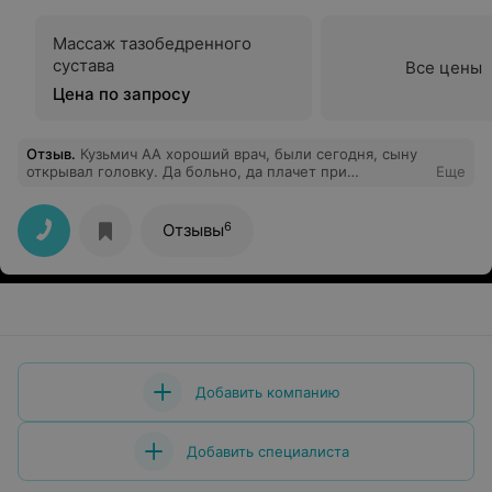
Массаж тазобедренного
сустава
Все цены
Цена по запросу
Отзыв
.
Кузьмич АА хороший врач, были сегодня, сыну
открывал головку. Да больно, да плачет при
Еще
мочеиспускании, но это нужно перетерпеть и помочь
ребенку делать ванночки. Все заживёт. После каждого
любого уролога при такой ситуации будет болеть. И
6
Отзывы
после любой операции раны болят и неделями....
Врача советую всё сделал быстро четко и
добросовестно.
Добавить компанию
Добавить специалиста