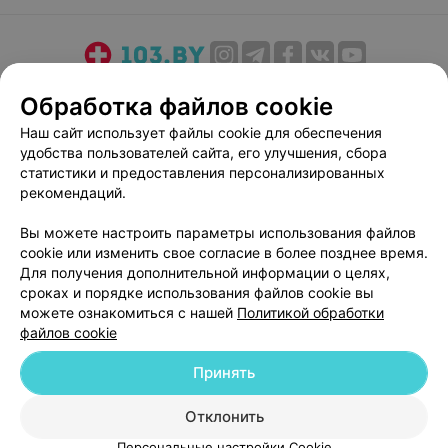
О проекте
Новости проекта
Размещение рекламы
Обработка файлов cookie
Медицинский маркетинг
Публичный договор
Наш сайт использует файлы cookie для обеспечения
Пользовательское соглашение
Способы оплаты
удобства пользователей сайта, его улучшения, сбора
Вакансии
Партнеры
статистики и предоставления персонализированных
рекомендаций.
Написать руководителю 103.by
Написать в поддержку
Вы можете настроить параметры использования файлов
cookie или изменить свое согласие в более позднее время.
Персональные настройки cookie
Для получения дополнительной информации о целях,
Обработка персональных данных
сроках и порядке использования файлов cookie вы
можете ознакомиться с нашей
Политикой обработки
файлов cookie
Принять
Отклонить
© 2026 ООО «Артокс Лаб», УНП 191700409
| 220012, Республика Беларусь,
г. Минск, улица Толбухина, 2, пом. 16 | help@103.by
Персональные настройки Cookie