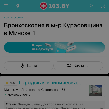
Бронхоскопия
Бронхоскопия в м-р Курасовщина
в Минске
1
Фильтры
Карта
Городская клиническая больница скорой медицинской помощи
4.5
Минск, ул. Лейтенанта Кижеватова, 58
Круглосуточно
Отзыв
.
Дважды была у доктора на консультации.
Получила ответы на все вопросы. Доктор вежлив,
Еще