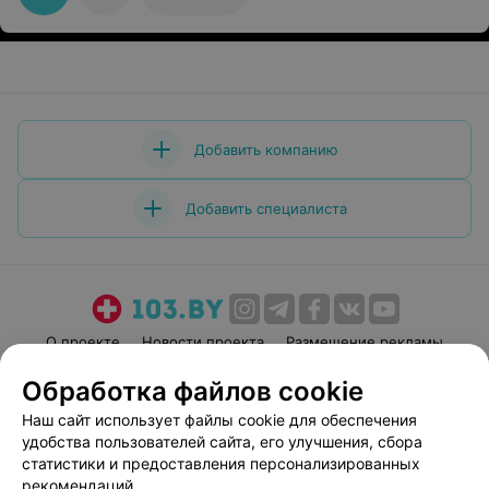
Добавить компанию
Добавить специалиста
О проекте
Новости проекта
Размещение рекламы
Медицинский маркетинг
Публичный договор
Обработка файлов cookie
Пользовательское соглашение
Способы оплаты
Наш сайт использует файлы cookie для обеспечения
Вакансии
Партнеры
удобства пользователей сайта, его улучшения, сбора
статистики и предоставления персонализированных
Написать руководителю 103.by
рекомендаций.