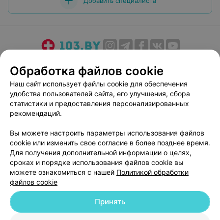
Добавить специалиста
О проекте
Новости проекта
Размещение рекламы
Обработка файлов cookie
Медицинский маркетинг
Публичный договор
Наш сайт использует файлы cookie для обеспечения
Пользовательское соглашение
Способы оплаты
удобства пользователей сайта, его улучшения, сбора
Вакансии
Партнеры
статистики и предоставления персонализированных
рекомендаций.
Написать руководителю 103.by
Написать в поддержку
Вы можете настроить параметры использования файлов
cookie или изменить свое согласие в более позднее время.
Персональные настройки cookie
Для получения дополнительной информации о целях,
Обработка персональных данных
сроках и порядке использования файлов cookie вы
можете ознакомиться с нашей
Политикой обработки
файлов cookie
Принять