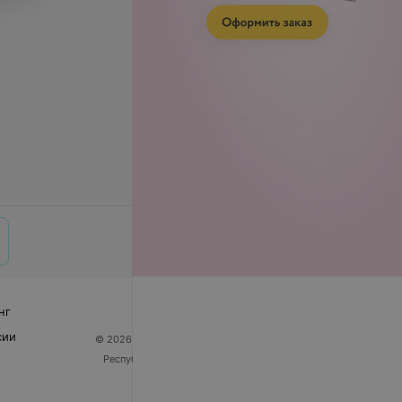
нг
сии
© 2026 ООО «Артокс Лаб», УНП 191700409
| 220012,
Республика Беларусь, г. Минск, улица Толбухина, 2,
пом. 16 | help@103.by
Служба поддержки
+375 291212755