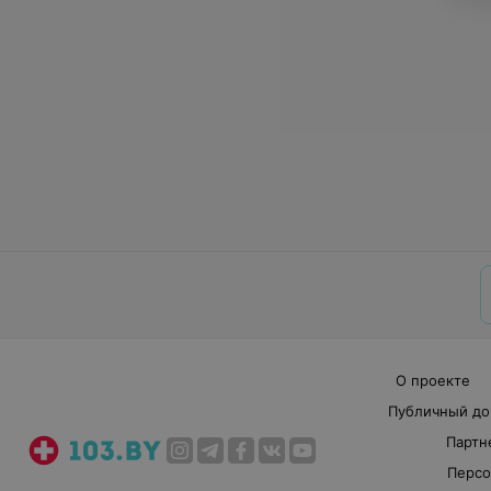
О проекте
Публичный до
Партн
Персо