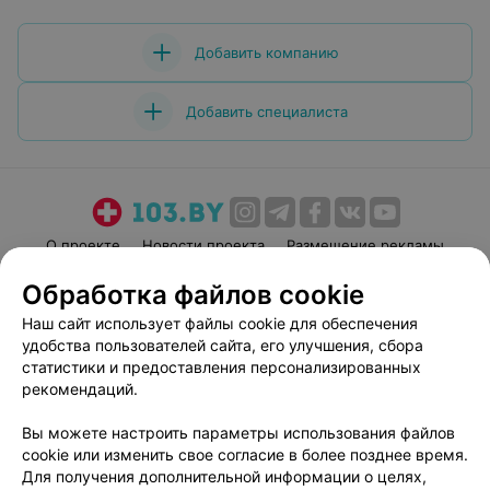
Добавить компанию
Добавить специалиста
О проекте
Новости проекта
Размещение рекламы
Медицинский маркетинг
Публичный договор
Обработка файлов cookie
Пользовательское соглашение
Способы оплаты
Наш сайт использует файлы cookie для обеспечения
Вакансии
Партнеры
удобства пользователей сайта, его улучшения, сбора
статистики и предоставления персонализированных
Написать руководителю 103.by
рекомендаций.
Написать в поддержку
Персональные настройки cookie
Вы можете настроить параметры использования файлов
cookie или изменить свое согласие в более позднее время.
Обработка персональных данных
Для получения дополнительной информации о целях,