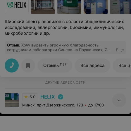
Широкий спектр анализов в области общеклинических
исследований, аллергологии, биохимии, иммунологии,
микробиологии и др.
Отзыв
.
Хочу выразить огромную благодарность
сотрудникам лаборатории Синево на Прушинских, 7.
Еще
Срочно требовалось сделать ПЦР тест для
приложения Путешествуй без Covid. Приехала "на
удачу", так как везде огромные очереди и проблемы со
1137
Отзывы
Все адреса
Все 
скоростью выдачи результатов теста. Милая девушка
Наталья на ресепшене пошла на встречу и помогла тут
же записаться на тест (хотя нужно звонить заранее) и
сразу же отправили на сам тест. И результат я
ДРУГИЕ АДРЕСА СЕТИ
получила гораздо раньше обозначенного срока.
Спасибо вам ОГРОМНОЕ!
HELIX
5.0
Минск, пр-т Дзержинского, 123
до 17:00